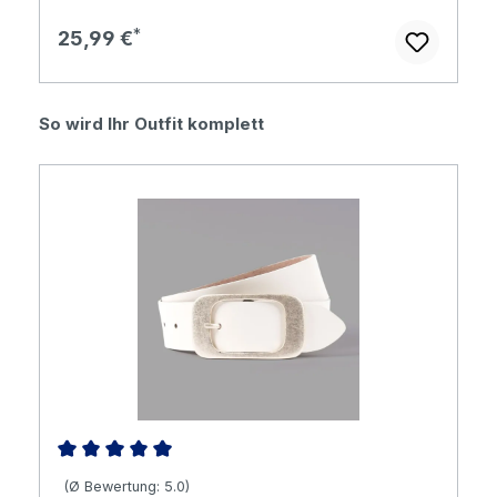
Regulärer Preis:
25,99 €
Produktgalerie überspringen
So wird Ihr Outfit komplett
Durchschnittliche Bewertung von 5 von 5 Sternen
(Ø Bewertung: 5.0)