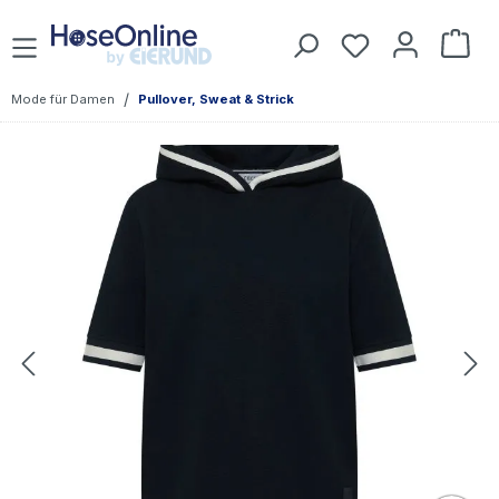
Zum Hauptinhalt springen
Du hast 0 Prod
War
/
Mode für Damen
Pullover, Sweat & Strick
Bildergalerie überspringen