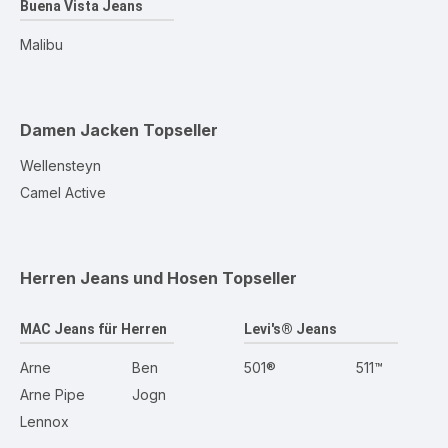
Buena Vista Jeans
Malibu
Damen Jacken
Topseller
Wellensteyn
Camel Active
Herren Jeans und Hosen
Topseller
MAC Jeans für Herren
Levi's® Jeans
Arne
Ben
501®
511™
Arne Pipe
Jogn
Lennox