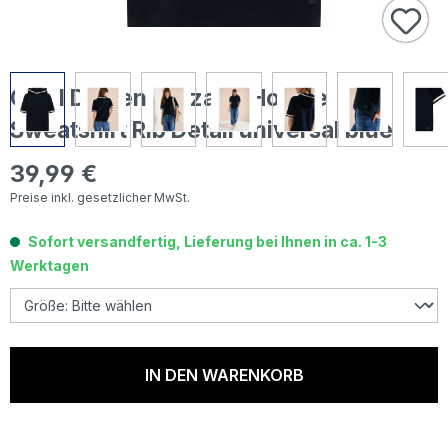
Cecil Damen Kurzarm Hoodie
Sweatshirt Rib Detail universal blue
39,99 €
Regulärer Preis:
Preise inkl. gesetzlicher MwSt.
Sofort versandfertig, Lieferung bei Ihnen in ca. 1-3
Werktagen
IN DEN WARENKORB