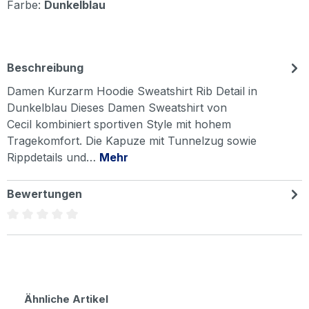
Farbe:
Dunkelblau
Beschreibung
Damen Kurzarm Hoodie Sweatshirt Rib Detail in
Dunkelblau Dieses Damen Sweatshirt von
Cecil kombiniert sportiven Style mit hohem
Tragekomfort. Die Kapuze mit Tunnelzug sowie
Rippdetails und…
Mehr
Bewertungen
Durchschnittliche Bewertung von 0 von 5 Sternen
Produktgalerie überspringen
Ähnliche Artikel