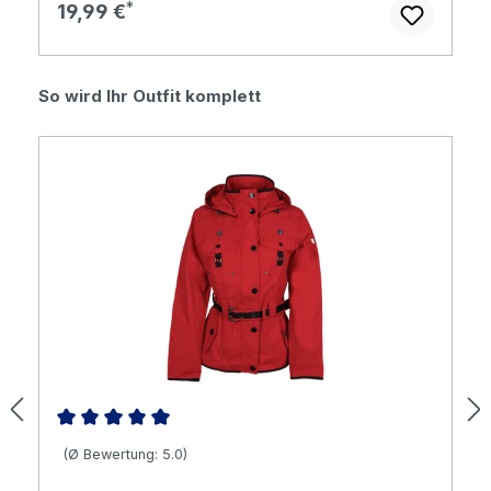
Regulärer Preis:
19,99 €
Produktgalerie überspringen
So wird Ihr Outfit komplett
Durchschnittliche Bewertung von 5 von 5 Sternen
(Ø Bewertung: 5.0)