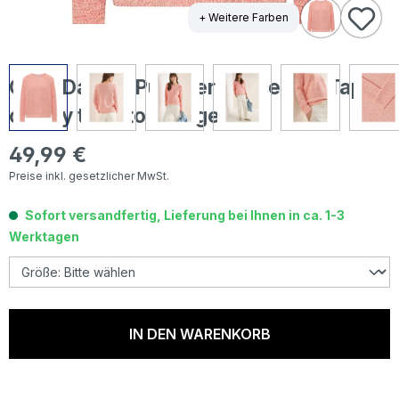
+ Weitere Farben
Cecil Damen Pullover Space Dye Tape
cherry tomato orange
49,99 €
Regulärer Preis:
Preise inkl. gesetzlicher MwSt.
Sofort versandfertig, Lieferung bei Ihnen in ca. 1-3
Werktagen
IN DEN WARENKORB