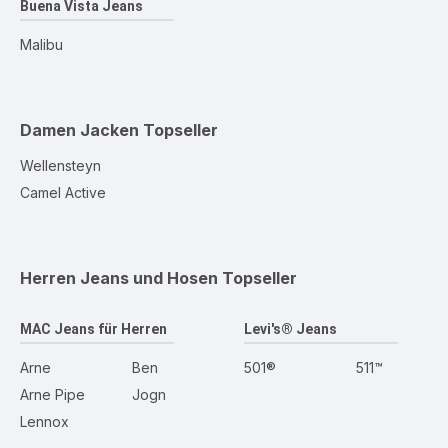
Buena Vista Jeans
Malibu
Damen Jacken
Topseller
Wellensteyn
Camel Active
Herren Jeans und Hosen
Topseller
MAC Jeans für Herren
Levi's® Jeans
Arne
Ben
501®
511™
Arne Pipe
Jogn
Lennox