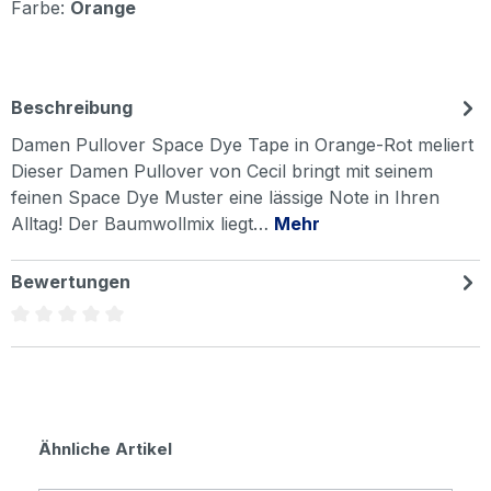
Farbe:
Orange
Beschreibung
Damen Pullover Space Dye Tape in Orange-Rot meliert
Dieser Damen Pullover von Cecil bringt mit seinem
feinen Space Dye Muster eine lässige Note in Ihren
Alltag! Der Baumwollmix liegt…
Mehr
Bewertungen
Durchschnittliche Bewertung von 0 von 5 Sternen
Produktgalerie überspringen
Ähnliche Artikel