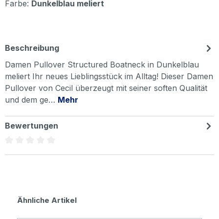
Farbe:
Dunkelblau meliert
Beschreibung
Damen Pullover Structured Boatneck in Dunkelblau
meliert Ihr neues Lieblingsstück im Alltag! Dieser Damen
Pullover von Cecil überzeugt mit seiner soften Qualität
und dem ge…
Mehr
Bewertungen
Durchschnittliche Bewertung von 0 von 5 Sternen
Produktgalerie überspringen
Ähnliche Artikel