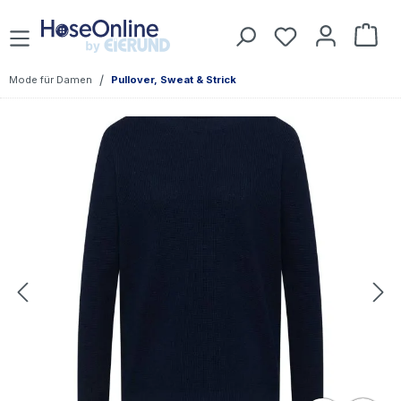
Zum Hauptinhalt springen
Du hast 0 Prod
War
/
Mode für Damen
Pullover, Sweat & Strick
Bildergalerie überspringen