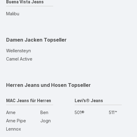
Buena Vista Jeans
Malibu
Damen Jacken
Topseller
Wellensteyn
Camel Active
Herren Jeans und Hosen
Topseller
MAC Jeans für Herren
Levi's® Jeans
Arne
Ben
501®
511™
Arne Pipe
Jogn
Lennox