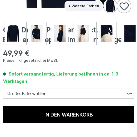
+ Weitere Farben
Cecil Damen Pullover Structured
Boatneck deep denim blue melange
49,99 €
Regulärer Preis:
Preise inkl. gesetzlicher MwSt.
Sofort versandfertig, Lieferung bei Ihnen in ca. 1-3
Werktagen
IN DEN WARENKORB