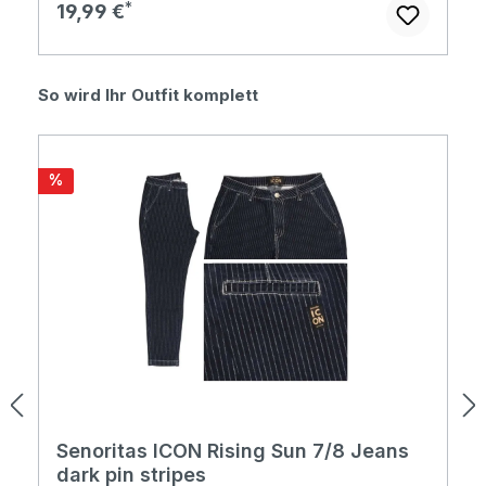
Regulärer Preis:
19,99 €
Produktgalerie überspringen
So wird Ihr Outfit komplett
Rabatt
%
Senoritas ICON Rising Sun 7/8 Jeans
dark pin stripes