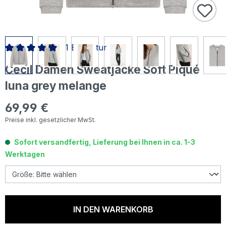
1 Bewertung
Durchschnittliche Bewertung von 5 von 5 Sternen
Cecil Damen Sweatjacke Soft Piqué
luna grey melange
69,99 €
Regulärer Preis:
Preise inkl. gesetzlicher MwSt.
Sofort versandfertig, Lieferung bei Ihnen in ca. 1-3
Werktagen
IN DEN WARENKORB