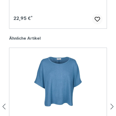
Regulärer Preis:
22,95 €
Produktgalerie überspringen
Ähnliche Artikel