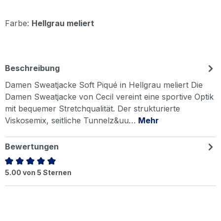
Farbe:
Hellgrau meliert
Beschreibung
Damen Sweatjacke Soft Piqué in Hellgrau meliert Die
Damen Sweatjacke von Cecil vereint eine sportive Optik
mit bequemer Stretchqualität. Der strukturierte
Viskosemix, seitliche Tunnelz&uu…
Mehr
Bewertungen
Durchschnittliche Bewertung von 5 von 5 Sternen
5.00 von 5 Sternen