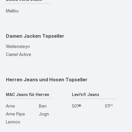
Malibu
Damen Jacken
Topseller
Wellensteyn
Camel Active
Herren Jeans und Hosen
Topseller
MAC Jeans für Herren
Levi's® Jeans
Arne
Ben
501®
511™
Arne Pipe
Jogn
Lennox