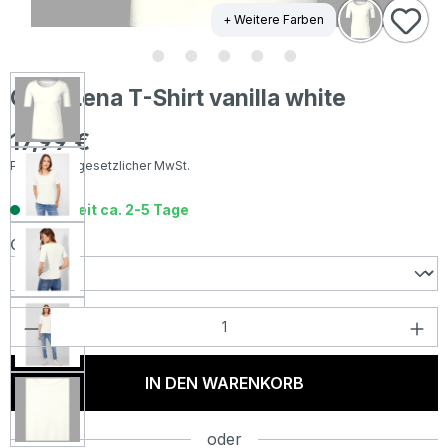
+ Weitere Farben
Cecil Lena T-Shirt vanilla white
17,99 €
Regulärer Preis:
Preise inkl. gesetzlicher MwSt.
Lieferzeit ca. 2-5 Tage
auswählen
Größe
Produkt Anzahl: Gib den gewünschten Wer
IN DEN WARENKORB
oder