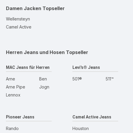
Damen Jacken
Topseller
Wellensteyn
Camel Active
Herren Jeans und Hosen
Topseller
MAC Jeans für Herren
Levi's® Jeans
Arne
Ben
501®
511™
Arne Pipe
Jogn
Lennox
Pioneer Jeans
Camel Active Jeans
Rando
Houston