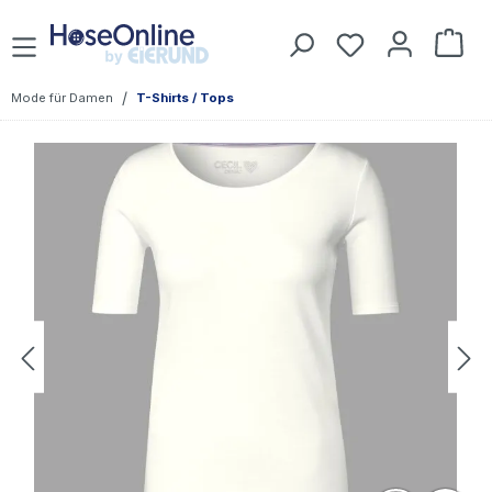
Zum Hauptinhalt springen
War
/
Mode für Damen
T-Shirts / Tops
Bildergalerie überspringen