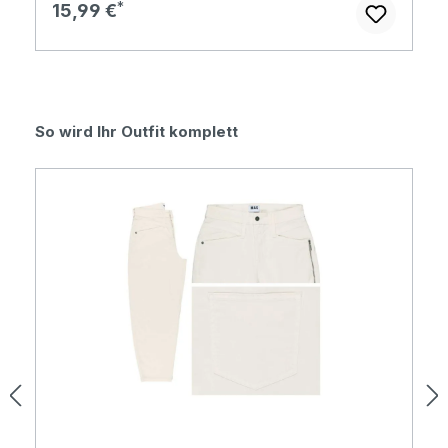
Regulärer Preis:
15,99 €
Produktgalerie überspringen
So wird Ihr Outfit komplett