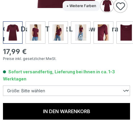
+ Weitere Farben
Cecil Damen T-Shirt Lena sweet grape
red
17,99 €
Regulärer Preis:
Preise inkl. gesetzlicher MwSt.
Sofort versandfertig, Lieferung bei Ihnen in ca. 1-3
Werktagen
IN DEN WARENKORB