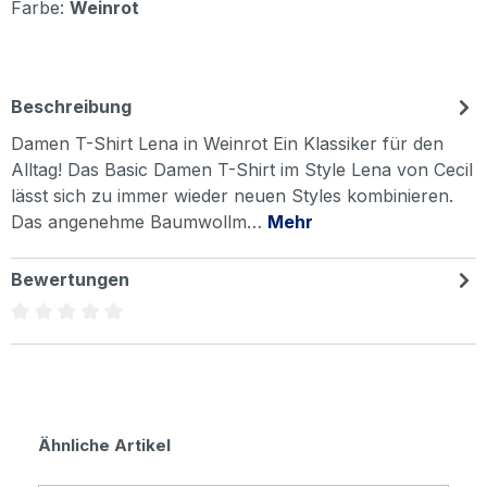
Farbe:
Weinrot
Beschreibung
Damen T-Shirt Lena in Weinrot Ein Klassiker für den
Alltag! Das Basic Damen T-Shirt im Style Lena von Cecil
lässt sich zu immer wieder neuen Styles kombinieren.
Das angenehme Baumwollm…
Mehr
Bewertungen
Durchschnittliche Bewertung von 0 von 5 Sternen
Produktgalerie überspringen
Ähnliche Artikel