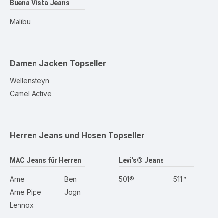
Buena Vista Jeans
Malibu
Damen Jacken
Topseller
Wellensteyn
Camel Active
Herren Jeans und Hosen
Topseller
MAC Jeans für Herren
Levi's® Jeans
Arne
Ben
501®
511™
Arne Pipe
Jogn
Lennox