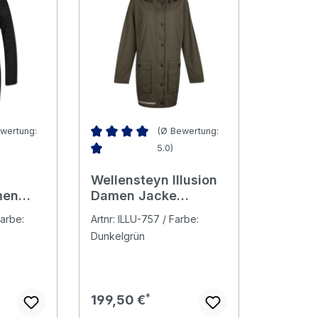
wertung:
(Ø Bewertung:
5.0)
Bewertung von 4.94 von 5 Sternen
Durchschnittliche Bewertung von 5 von 5 Ster
Wellensteyn Illusion
men
Damen Jacke
darkarmy
arbe:
Artnr: ILLU-757 / Farbe:
Dunkelgrün
Regulärer Preis:
199,50 €