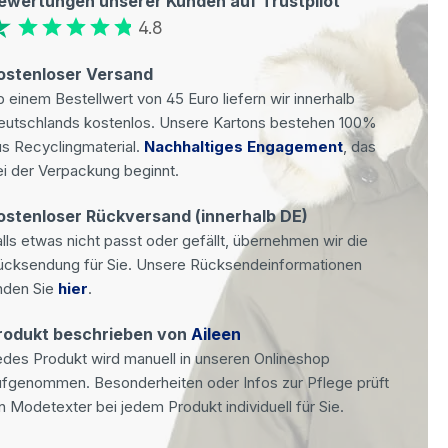
ewertungen unserer Kunden auf Trustpilot
4.8
ostenloser Versand
 einem Bestellwert von 45 Euro liefern wir innerhalb
eutschlands kostenlos. Unsere Kartons bestehen 100%
s Recyclingmaterial.
Nachhaltiges Engagement
, das
i der Verpackung beginnt.
ostenloser Rückversand (innerhalb DE)
lls etwas nicht passt oder gefällt, übernehmen wir die
ücksendung für Sie. Unsere Rücksendeinformationen
nden Sie
hier
.
rodukt beschrieben von
Aileen
des Produkt wird manuell in unseren Onlineshop
ufgenommen. Besonderheiten oder Infos zur Pflege prüft
n Modetexter bei jedem Produkt individuell für Sie.