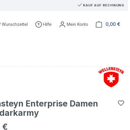
KAUF AUF RECHNUNG
Du hast 0 Produkte auf dem Merkzettel
Ware
0,00 €
Wunschzettel
Hilfe
nsteyn Enterprise Damen
 darkarmy
 €
eis: