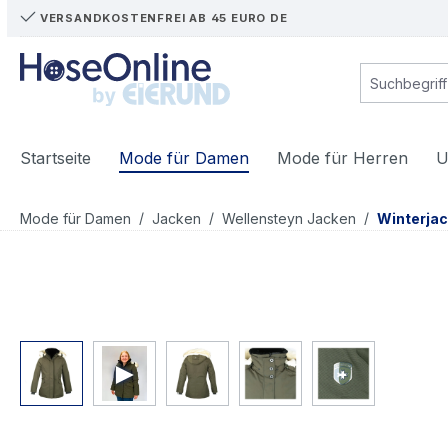
VERSANDKOSTENFREI AB 45 EURO DE
m Hauptinhalt springen
Zur Suche springen
Zur Hauptnavigation springen
Startseite
Mode für Damen
Mode für Herren
U
/
/
/
Mode für Damen
Jacken
Wellensteyn Jacken
Winterja
Bildergalerie überspringen