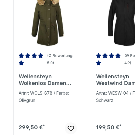
(Ø Bewertung:
(Ø Be
5.0)
4.9)
Durchschnittliche Bewertung von 5 von 5 Sternen
Durchschnittliche 
Wellensteyn
Wellensteyn
Wolkenlos Damen
Westwind Da
Jacke darkarmy
Jacke black
Artnr: WOLS-878 / Farbe:
Artnr.: WESW-04 / F
Olivgrün
Schwarz
Regulärer Preis:
Regulärer Preis:
299,50 €
199,50 €