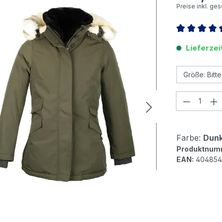
Preise inkl. ge
Durchschnitt
Lieferzei
Produkt
Farbe:
Dunk
Produktnum
EAN:
404854