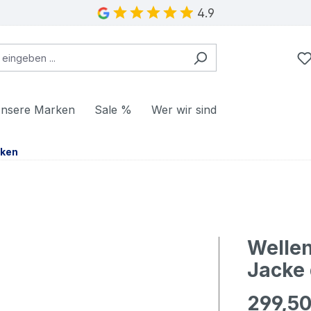
4.9
nsere Marken
Sale %
Wer wir sind
cken
Welle
Jacke
299,50
Regulärer Pr