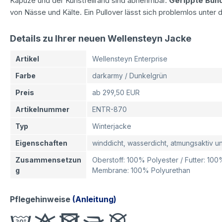
Kapuze und der Kunstfellrand sind abnehmbar.
Gerippte Bün
von Nässe und Kälte. Ein Pullover lässt sich problemlos unter d
Details zu Ihrer neuen Wellensteyn Jacke
Artikel
Wellensteyn Enterprise
Farbe
darkarmy / Dunkelgrün
Preis
ab 299,50 EUR
Artikelnummer
ENTR-870
Typ
Winterjacke
Eigenschaften
winddicht, wasserdicht, atmungsaktiv 
Zusammensetzun
Oberstoff: 100% Polyester / Futter: 100
g
Membrane: 100% Polyurethan
Pflegehinweise
(Anleitung)