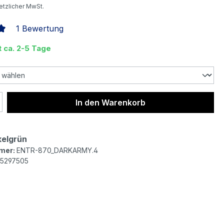
setzlicher MwSt.
1 Bewertung
liche Bewertung von 5 von 5 Sternen
t ca. 2-5 Tage
 Anzahl: Gib den gewünschten Wert ein 
In den Warenkorb
elgrün
mer:
ENTR-870_DARKARMY.4
5297505