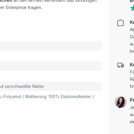
dchen
an den Ärmeln verhindern das Eindringen
B
er Enterprise tragen.
K
Ab
D
au
be
K
Fa
R
fi
und verschweißte Nähte
% Polyamid / Wattierung: 100% Elastomultiester /
P
Je
a
ei