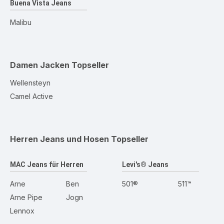
Buena Vista Jeans
Malibu
Damen Jacken
Topseller
Wellensteyn
Camel Active
Herren Jeans und Hosen
Topseller
MAC Jeans für Herren
Levi's® Jeans
Arne
Ben
501®
511™
Arne Pipe
Jogn
Lennox