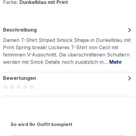
Farbe:
Dunkelblau mit Print
Beschreibung
Damen T-Shirt Striped Smock Shape in Dunkelblau mit
Print Spring break! Lockeres T-Shirt von Cecil mit
femininen V-Ausschnitt. Die überschnittenen Schultern
werden mit Smok Details noch zusätzlich in…
Mehr
Bewertungen
Durchschnittliche Bewertung von 0 von 5 Sternen
Produktgalerie überspringen
So wird Ihr Outfit komplett