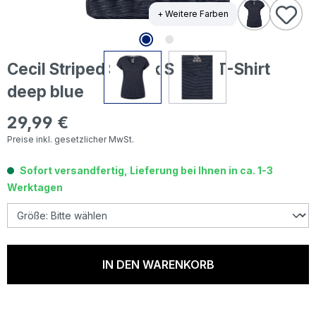
+ Weitere Farben
Cecil Striped Smock Shape T-Shirt
deep blue
29,99 €
Regulärer Preis:
Preise inkl. gesetzlicher MwSt.
Sofort versandfertig, Lieferung bei Ihnen in ca. 1-3
Werktagen
IN DEN WARENKORB