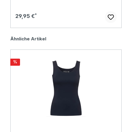
Regulärer Preis:
29,95 €
Produktgalerie überspringen
Ähnliche Artikel
Rabatt
%