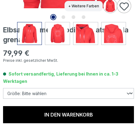
+ Weitere Farben
Elbsand Damen Hoodie Sweatshirt Ela
grenadine
79,99 €
Regulärer Preis:
Preise inkl. gesetzlicher MwSt.
Sofort versandfertig, Lieferung bei Ihnen in ca. 1-3
Werktagen
IN DEN WARENKORB