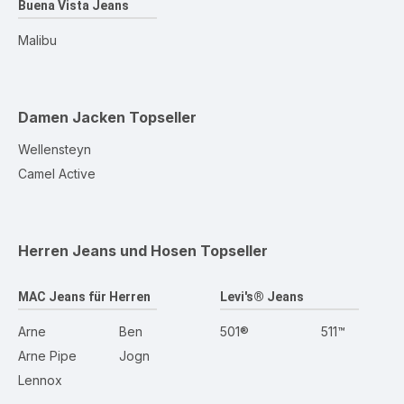
Buena Vista Jeans
Malibu
Damen Jacken
Topseller
Wellensteyn
Camel Active
Herren Jeans und Hosen
Topseller
MAC Jeans für Herren
Levi's® Jeans
Arne
Ben
501®
511™
Arne Pipe
Jogn
Lennox