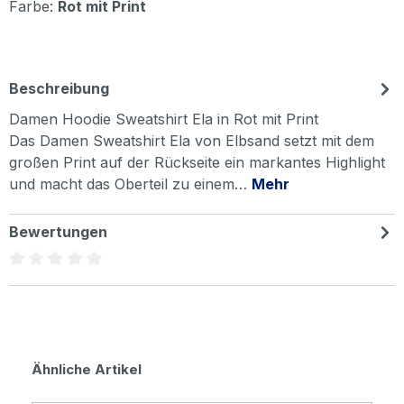
Farbe:
Rot mit Print
Beschreibung
Damen Hoodie Sweatshirt Ela in Rot mit Print
Das Damen Sweatshirt Ela von Elbsand setzt mit dem
großen Print auf der Rückseite ein markantes Highlight
und macht das Oberteil zu einem…
Mehr
Bewertungen
Durchschnittliche Bewertung von 0 von 5 Sternen
Produktgalerie überspringen
Ähnliche Artikel