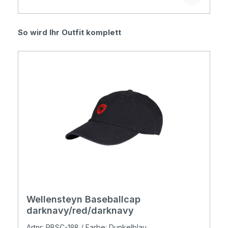
Produktgalerie überspringen
So wird Ihr Outfit komplett
Wellensteyn Baseballcap
darknavy/red/darknavy
Artnr: PBSC-198 / Farbe: Dunkelblau