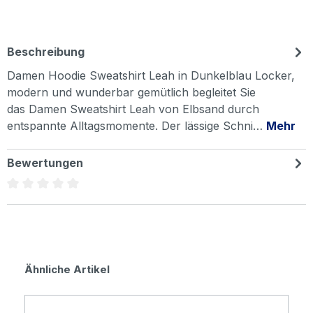
Beschreibung
Damen Hoodie Sweatshirt Leah in Dunkelblau Locker,
modern und wunderbar gemütlich begleitet Sie
das Damen Sweatshirt Leah von Elbsand durch
entspannte Alltagsmomente. Der lässige Schni…
Mehr
Bewertungen
Durchschnittliche Bewertung von 0 von 5 Sternen
Produktgalerie überspringen
Ähnliche Artikel