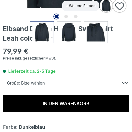
+ Weitere Farben
Elbsand Damen Hoodie Sweatshirt
Leah coldwater
79,99 €
Regulärer Preis:
Preise inkl. gesetzlicher MwSt.
Lieferzeit ca. 2-5 Tage
IN DEN WARENKORB
Farbe:
Dunkelblau