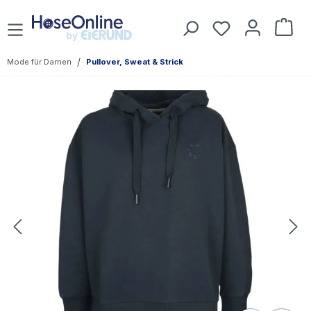
Zum Hauptinhalt springen
Du hast 0 Prod
War
/
Mode für Damen
Pullover, Sweat & Strick
Bildergalerie überspringen