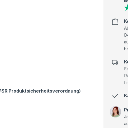
B
K
Ab
D
au
be
K
Fa
R
fi
GPSR Produktsicherheitsverordnung)
K
P
Je
a