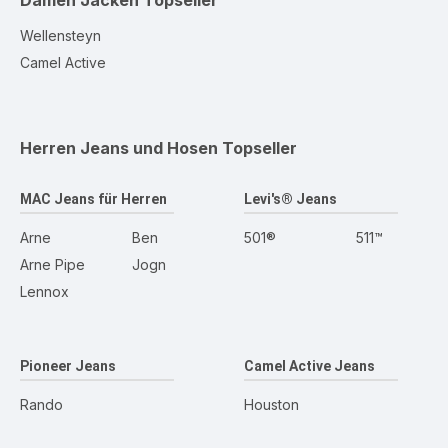
Damen Jacken
Topseller
Wellensteyn
Camel Active
Herren Jeans und Hosen
Topseller
MAC Jeans für Herren
Levi's® Jeans
Arne
Ben
501®
511™
Arne Pipe
Jogn
Lennox
Pioneer Jeans
Camel Active Jeans
Rando
Houston