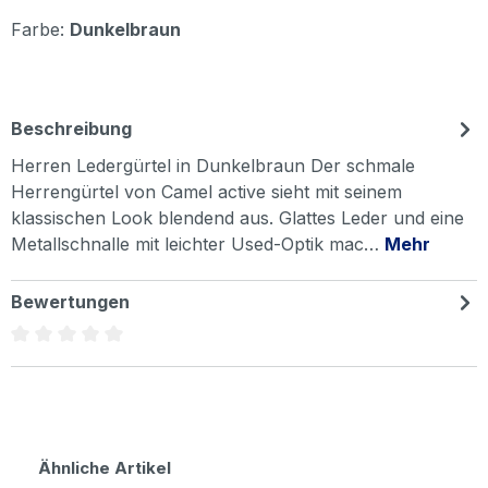
Farbe:
Dunkelbraun
Beschreibung
Herren Ledergürtel in Dunkelbraun Der schmale
Herrengürtel von Camel active sieht mit seinem
klassischen Look blendend aus. Glattes Leder und eine
Metallschnalle mit leichter Used-Optik mac…
Mehr
Bewertungen
Durchschnittliche Bewertung von 0 von 5 Sternen
Produktgalerie überspringen
Ähnliche Artikel