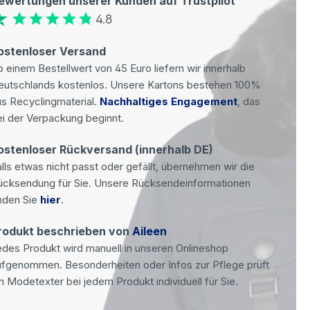
ewertungen unserer Kunden auf Trustpilot
4.8
ostenloser Versand
 einem Bestellwert von 45 Euro liefern wir innerhalb
eutschlands kostenlos. Unsere Kartons bestehen 100%
s Recyclingmaterial.
Nachhaltiges Engagement
, das
i der Verpackung beginnt.
ostenloser Rückversand (innerhalb DE)
lls etwas nicht passt oder gefällt, übernehmen wir die
ücksendung für Sie. Unsere Rücksendeinformationen
nden Sie
hier
.
rodukt beschrieben von
Aileen
des Produkt wird manuell in unseren Onlineshop
ufgenommen. Besonderheiten oder Infos zur Pflege prüft
n Modetexter bei jedem Produkt individuell für Sie.