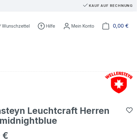
KAUF AUF RECHNUNG
Du hast 0 Produkte auf dem Merkzettel
Ware
0,00 €
Wunschzettel
Hilfe
steyn Leuchtcraft Herren
midnightblue
 €
eis: