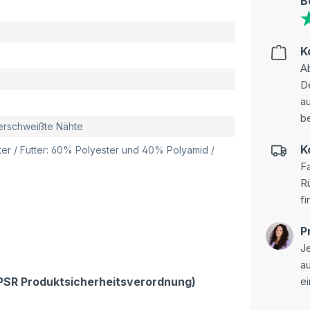
B
K
Ab
D
au
be
verschweißte Nähte
K
er / Futter: 60% Polyester und 40% Polyamid /
Fa
R
fi
P
Je
a
GPSR Produktsicherheitsverordnung)
ei