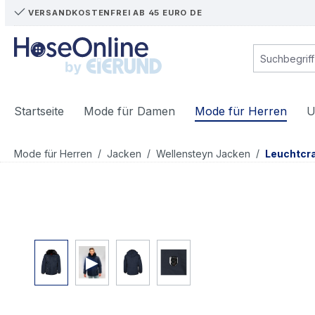
VERSANDKOSTENFREI AB 45 EURO DE
m Hauptinhalt springen
Zur Suche springen
Zur Hauptnavigation springen
Startseite
Mode für Damen
Mode für Herren
U
/
/
/
Mode für Herren
Jacken
Wellensteyn Jacken
Leuchtcra
Bildergalerie überspringen