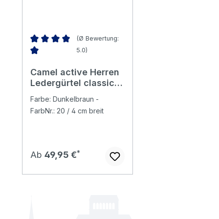
(Ø Bewertung:
5.0)
Durchschnittliche Bewertung von 5 von 5 Sternen
Camel active Herren
Ledergürtel classic
brown
Farbe: Dunkelbraun -
FarbNr.: 20 / 4 cm breit
Regulärer Preis:
Ab
49,95 €