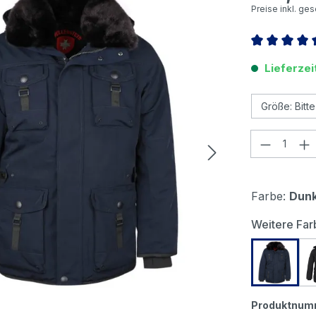
Preise inkl. ge
Durchschnitt
Lieferzei
Produkt
Farbe:
Dunk
Weitere Far
Wellens
Produktnum