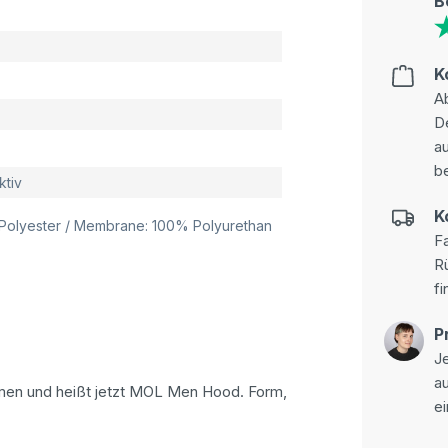
B
K
Ab
D
au
be
ktiv
K
% Polyester / Membrane: 100% Polyurethan
Fa
R
fi
P
Je
a
men und heißt jetzt MOL Men Hood. Form,
ei