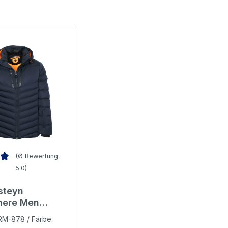
(Ø Bewertung:
5.0)
nen
nittliche Bewertung von 5 von 5 Sternen
steyn
nere Men
 Jacke
ARM-878 / Farbe:
htblue