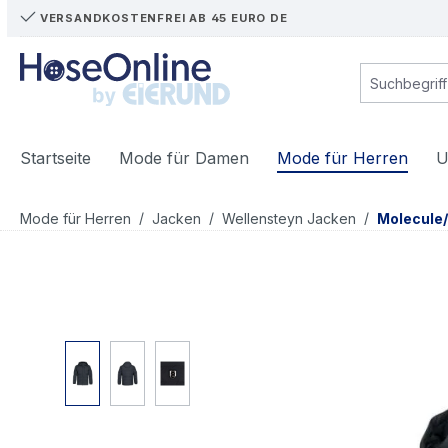
VERSANDKOSTENFREI AB 45 EURO DE
m Hauptinhalt springen
Zur Suche springen
Zur Hauptnavigation springen
Startseite
Mode für Damen
Mode für Herren
U
/
/
/
Mode für Herren
Jacken
Wellensteyn Jacken
Molecule
Bildergalerie überspringen