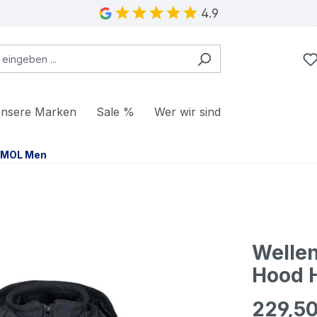
4.9
nsere Marken
Sale %
Wer wir sind
/MOL Men
Welle
Hood 
229,50
Regulärer Pr