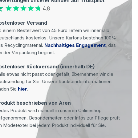
ewertungen unserer Kunden auf Trustpilot
4.8
ostenloser Versand
 einem Bestellwert von 45 Euro liefern wir innerhalb
eutschlands kostenlos. Unsere Kartons bestehen 100%
s Recyclingmaterial.
Nachhaltiges Engagement
, das
i der Verpackung beginnt.
ostenloser Rückversand (innerhalb DE)
lls etwas nicht passt oder gefällt, übernehmen wir die
ücksendung für Sie. Unsere Rücksendeinformationen
nden Sie
hier
.
rodukt beschrieben von Aren
des Produkt wird manuell in unseren Onlineshop
ufgenommen. Besonderheiten oder Infos zur Pflege prüft
n Modetexter bei jedem Produkt individuell für Sie.