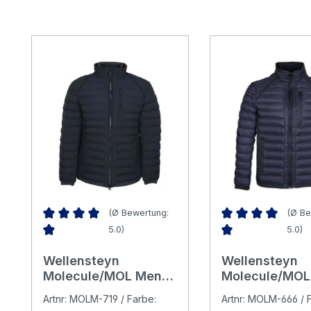
Produktgalerie überspringen
(Ø Bewertung:
(Ø Be
5.0)
5.0)
Durchschnittliche Bewertung von 4.96 von 5 Sternen
Durchschnittliche 
Wellensteyn
Wellensteyn
Molecule/MOL Men
Molecule/MOL
Herren Jacke
Herren Jacke
Artnr: MOLM-719 / Farbe:
Artnr: MOLM-666 / 
darknavy
royalblue