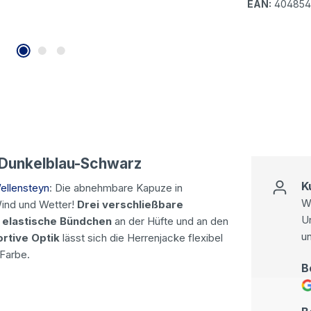
EAN:
404854
 Dunkelblau-Schwarz
K
ellensteyn
: Die abnehmbare Kapuze in
Wi
Wind und Wetter!
Drei verschließbare
U
s
elastische Bündchen
an der Hüfte und an den
u
ortive Optik
lässt sich die Herrenjacke flexibel
 Farbe.
B