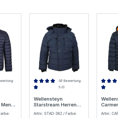
wertung:
(Ø Bewertung:
5.0)
Bewertung von 5 von 5 Sternen
Durchschnittliche Bewertung von 5 von 5 Ster
Durchsch
Wellensteyn
Wellen
 Men
Starstream Herren
Carme
Jacke jogblue
Herren
Farbe:
Artnr.: STAD-382 / Farbe:
Artnr.: C
midnig