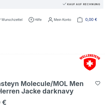
KAUF AUF RECHNUNG
Du hast 0 Produkte auf dem Merkzettel
Ware
0,00 €
Wunschzettel
Hilfe
nsteyn Molecule/MOL Men
Herren Jacke darknavy
 €
eis: