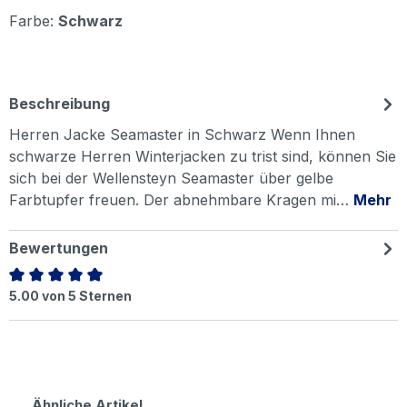
Farbe:
Schwarz
Beschreibung
Herren Jacke Seamaster in Schwarz Wenn Ihnen
schwarze Herren Winterjacken zu trist sind, können Sie
sich bei der Wellensteyn Seamaster über gelbe
Farbtupfer freuen. Der abnehmbare Kragen mi…
Mehr
Bewertungen
Durchschnittliche Bewertung von 5 von 5 Sternen
5.00 von 5 Sternen
Produktgalerie überspringen
Ähnliche Artikel