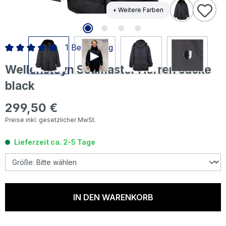
+ Weitere Farben
1 Bewertung
Durchschnittliche Bewertung von 5 von 5 Sternen
Wellensteyn Seamaster Herren Jacke
black
299,50 €
Regulärer Preis:
Preise inkl. gesetzlicher MwSt.
Lieferzeit ca. 2-5 Tage
IN DEN WARENKORB