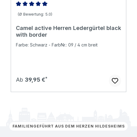
Durchschnittliche Bewertung von 5 von 5 Sternen
(Ø Bewertung: 5.0)
Camel active Herren Ledergürtel black
with border
Farbe: Schwarz - FarbNr.: 09 / 4 cm breit
Regulärer Preis:
Ab
39,95 €
FAMILIENGEFÜHRT AUS DEM HERZEN HILDESHEIMS