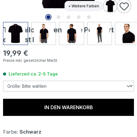
+ Weitere Farben
Tom Tailor Herren Piqué Poloshirt
contrast black
19,99 €
Regulärer Preis:
Preise inkl. gesetzlicher MwSt.
Lieferzeit ca. 2-5 Tage
IN DEN WARENKORB
Farbe:
Schwarz