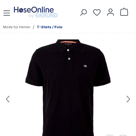
Zum Hauptinhalt springen
Du hast 0 Prod
War
/
Mode für Herren
T-Shirts / Polo
Bildergalerie überspringen