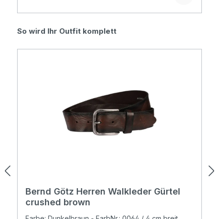
Produktgalerie überspringen
So wird Ihr Outfit komplett
Bernd Götz Herren Walkleder Gürtel
crushed brown
Farbe: Dunkelbraun - FarbNr.: 0064 / 4 cm breit