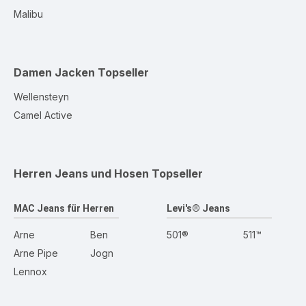
Malibu
Damen Jacken
Topseller
Wellensteyn
Camel Active
Herren Jeans und Hosen
Topseller
MAC Jeans für Herren
Levi's® Jeans
Arne
Ben
501®
511™
Arne Pipe
Jogn
Lennox