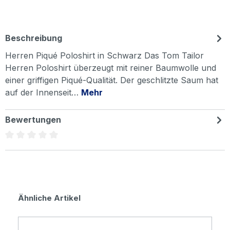
Beschreibung
Herren Piqué Poloshirt in Schwarz Das Tom Tailor
Herren Poloshirt überzeugt mit reiner Baumwolle und
einer griffigen Piqué-Qualität. Der geschlitzte Saum hat
auf der Innenseit…
Mehr
Bewertungen
Durchschnittliche Bewertung von 0 von 5 Sternen
Produktgalerie überspringen
Ähnliche Artikel