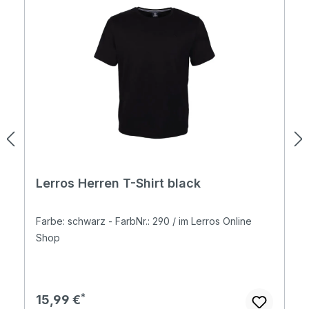
Lerros Herren T-Shirt black
Farbe: schwarz - FarbNr.: 290 / im Lerros Online
Shop
Regulärer Preis:
15,99 €