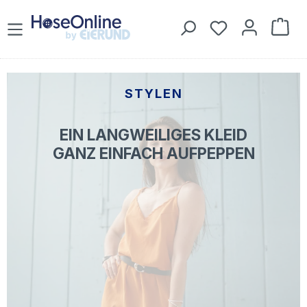
Zum Hauptinhalt springen
Du hast 0 Prod
War
STYLEN
EIN LANGWEILIGES KLEID
GANZ EINFACH AUFPEPPEN