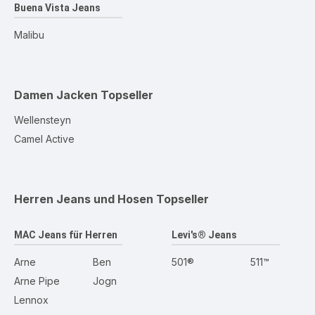
Buena Vista Jeans
Malibu
Damen Jacken
Topseller
Wellensteyn
Camel Active
Herren Jeans und Hosen
Topseller
MAC Jeans für Herren
Levi's® Jeans
Arne
Ben
501®
511™
Arne Pipe
Jogn
Lennox