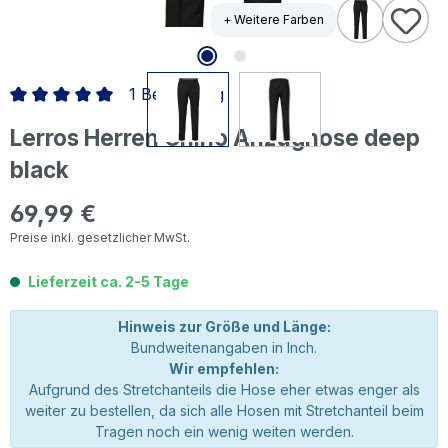
+ Weitere Farben
1 Bewertung
Durchschnittliche Bewertung von 5 von 5 Sternen
Lerros Herren Chino Anzughose deep
black
69,99 €
Regulärer Preis:
Preise inkl. gesetzlicher MwSt.
Lieferzeit ca. 2-5 Tage
Hinweis zur Größe und Länge:
Bundweitenangaben in Inch.
Wir empfehlen:
Aufgrund des Stretchanteils die Hose eher etwas enger als
weiter zu bestellen, da sich alle Hosen mit Stretchanteil beim
Tragen noch ein wenig weiten werden.