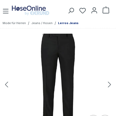
Zum Hauptinhalt springen
Du hast 0 Prod
War
/
/
Mode für Herren
Jeans / Hosen
Lerros Jeans
Bildergalerie überspringen