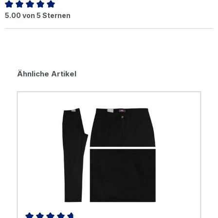
Durchschnittliche Bewertung von 5 von 5 Sternen
5.00 von 5 Sternen
Produktgalerie überspringen
Ähnliche Artikel