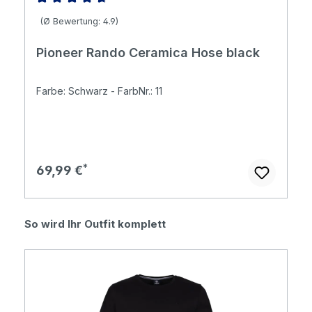
Durchschnittliche Bewertung von 4.86 von 5 Sternen
(Ø Bewertung: 4.9)
Pioneer Rando Ceramica Hose black
Farbe: Schwarz - FarbNr.: 11
Regulärer Preis:
69,99 €
Produktgalerie überspringen
So wird Ihr Outfit komplett