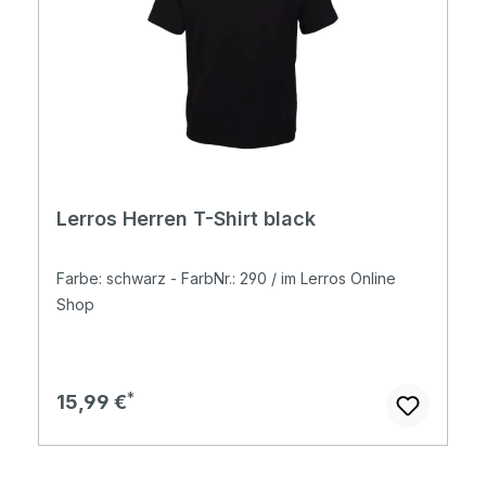
Lerros Herren T-Shirt black
Farbe: schwarz - FarbNr.: 290 / im Lerros Online
Shop
Regulärer Preis:
15,99 €