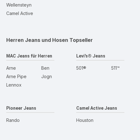
Wellensteyn
Camel Active
Herren Jeans und Hosen
Topseller
MAC Jeans für Herren
Levi's® Jeans
Arne
Ben
501®
511™
Arne Pipe
Jogn
Lennox
Pioneer Jeans
Camel Active Jeans
Rando
Houston