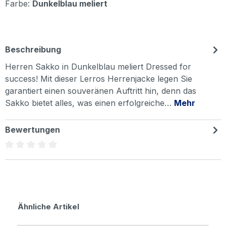
Farbe:
Dunkelblau meliert
Beschreibung
Herren Sakko in Dunkelblau meliert Dressed for
success! Mit dieser Lerros Herrenjacke legen Sie
garantiert einen souveränen Auftritt hin, denn das
Sakko bietet alles, was einen erfolgreiche…
Mehr
Bewertungen
Durchschnittliche Bewertung von 0 von 5 Sternen
Produktgalerie überspringen
Ähnliche Artikel