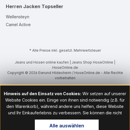
Herren Jacken
Topseller
Wellensteyn
Camel Active
* Alle Preise inkl. gesetzl. Mehrwertsteuer
Jeans und Hosen online kaufen | Jeans Shop HoseOnline |
HoseOnline.de
Copyright © 2026 Eierund Hildesheim / HoseOnline.de - Alle Rechte
vorbehalten
Hinweis auf den Einsatz von Cookies:
Wir setzen auf unserer
Website Cookies ein. Einige von ihnen sind notwendig (z.B. für
den Warenkorb), während andere uns helfen, diese Website
und Ihr Einkauferlebnis zu verbessern. Sie können die nicht
notwendigen Cookies mit Klick auf „OK“ akzeptieren oder per
Alle auswählen
Klick auf "Nur technisch notwendige akzeptieren" ablehnen. Den