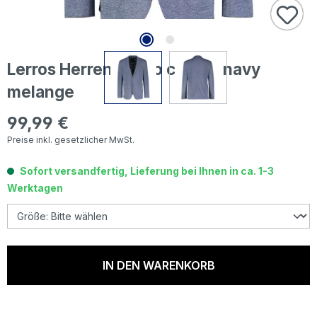
Lerros Herren Sakko classic navy
melange
99,99 €
Regulärer Preis:
Preise inkl. gesetzlicher MwSt.
Sofort versandfertig, Lieferung bei Ihnen in ca. 1-3
Werktagen
IN DEN WARENKORB