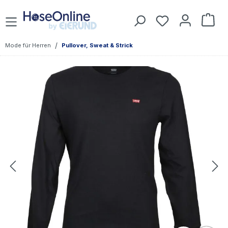
Zum Hauptinhalt springen
Du hast 0 Prod
War
/
Mode für Herren
Pullover, Sweat & Strick
Bildergalerie überspringen