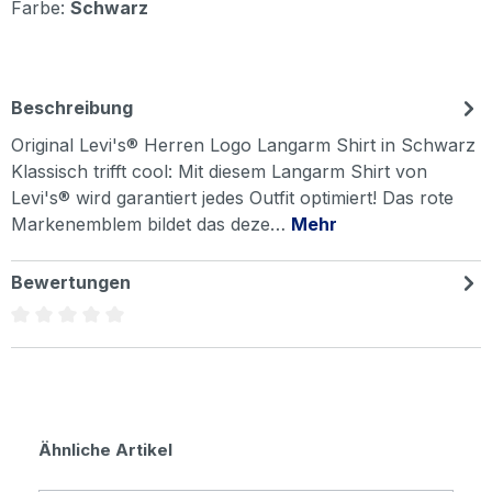
Farbe:
Schwarz
Beschreibung
Original Levi's® Herren Logo Langarm Shirt in Schwarz
Klassisch trifft cool: Mit diesem Langarm Shirt von
Levi's® wird garantiert jedes Outfit optimiert! Das rote
Markenemblem bildet das deze…
Mehr
Bewertungen
Durchschnittliche Bewertung von 0 von 5 Sternen
Produktgalerie überspringen
Ähnliche Artikel