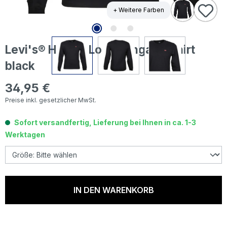
+ Weitere Farben
Levi's® Herren Logo Langarm Shirt
black
34,95 €
Regulärer Preis:
Preise inkl. gesetzlicher MwSt.
Sofort versandfertig, Lieferung bei Ihnen in ca. 1-3
Werktagen
IN DEN WARENKORB