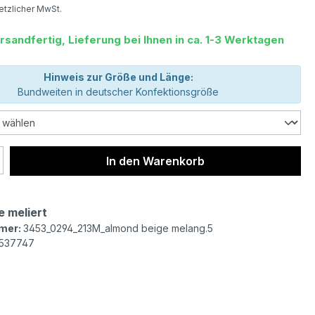
setzlicher MwSt.
rsandfertig, Lieferung bei Ihnen in ca. 1-3 Werktagen
Hinweis zur Größe und Länge:
Bundweiten in deutscher Konfektionsgröße
 Anzahl: Gib den gewünschten Wert ein 
In den Warenkorb
e meliert
mer:
3453_0294_213M_almond beige melang.5
1537747