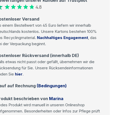
ewertungen unserer Kunden auf Trustpilot
4.8
ostenloser Versand
 einem Bestellwert von 45 Euro liefern wir innerhalb
eutschlands kostenlos. Unsere Kartons bestehen 100%
s Recyclingmaterial.
Nachhaltiges Engagement
, das
i der Verpackung beginnt.
ostenloser Rückversand (innerhalb DE)
lls etwas nicht passt oder gefällt, übernehmen wir die
ücksendung für Sie. Unsere Rücksendeinformationen
nden Sie
hier
.
auf auf Rechnung
(Bedingungen)
rodukt beschrieben von
Marina
des Produkt wird manuell in unseren Onlineshop
ufgenommen. Besonderheiten oder Infos zur Pflege prüft