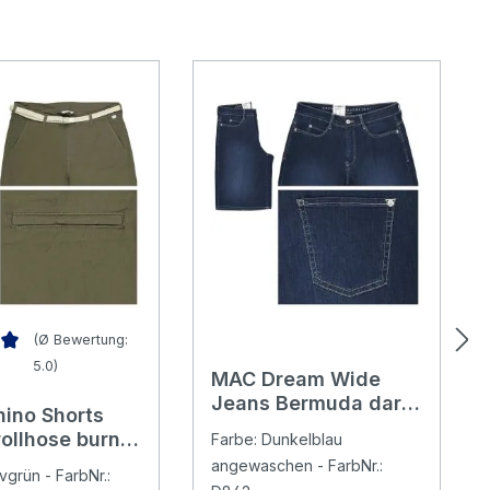
(Ø Bewertung:
5.0)
MAC Dream Wide
nittliche Bewertung von 5 von 5 Sternen
Jeans Bermuda dark
ino Shorts
blue basic used
llhose burnt
Farbe: Dunkelblau
elt
angewaschen - FarbNr.:
vgrün - FarbNr.: