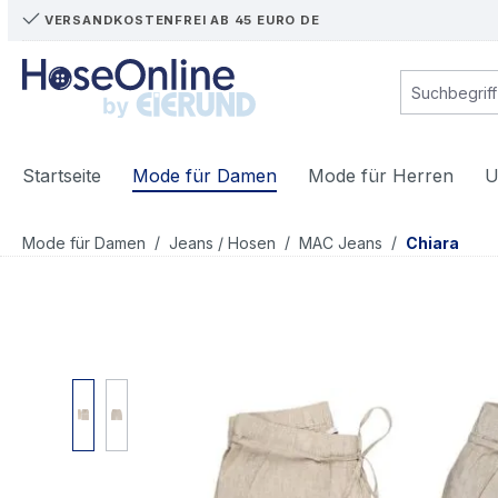
VERSANDKOSTENFREI AB 45 EURO DE
m Hauptinhalt springen
Zur Suche springen
Zur Hauptnavigation springen
Startseite
Mode für Damen
Mode für Herren
U
/
/
/
Mode für Damen
Jeans / Hosen
MAC Jeans
Chiara
Bildergalerie überspringen