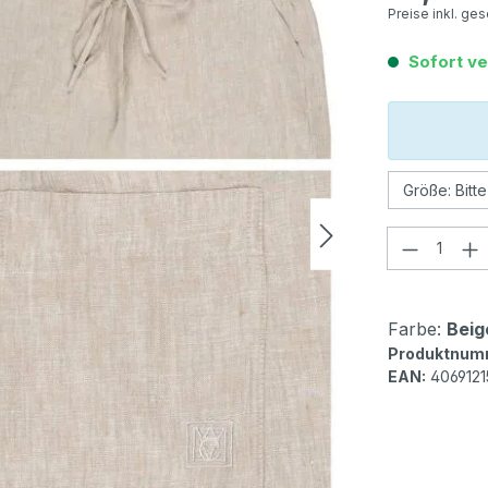
Preise inkl. ge
Sofort ve
Produkt
Farbe:
Beig
Produktnum
EAN:
406912