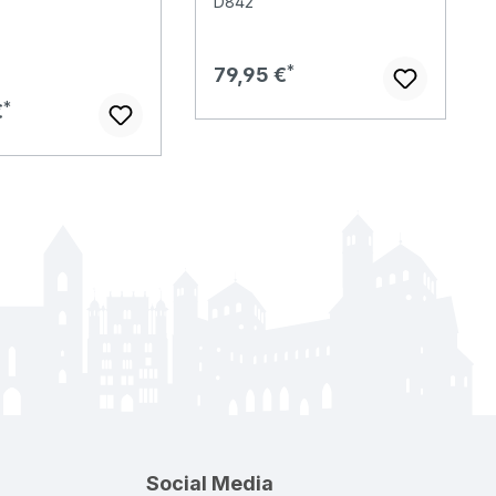
D842
Regulärer Preis:
79,95 €
er Preis:
€
Social Media