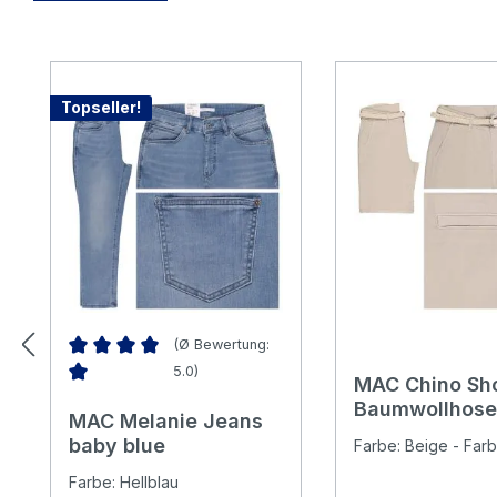
Produktgalerie überspringen
Topseller!
(Ø Bewertung:
5.0)
MAC Chino Sho
Durchschnittliche Bewertung von 5 von 5 Sternen
Baumwollhose
MAC Melanie Jeans
belt
baby blue
Farbe: Beige - Farb
Farbe: Hellblau