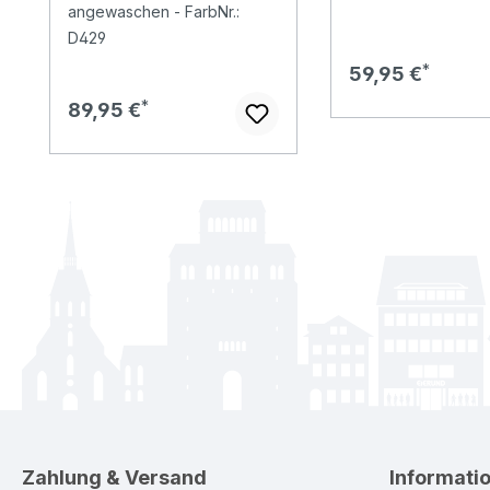
angewaschen - FarbNr.:
D429
Regulärer Preis:
59,95 €
Regulärer Preis:
89,95 €
Zahlung & Versand
Informati