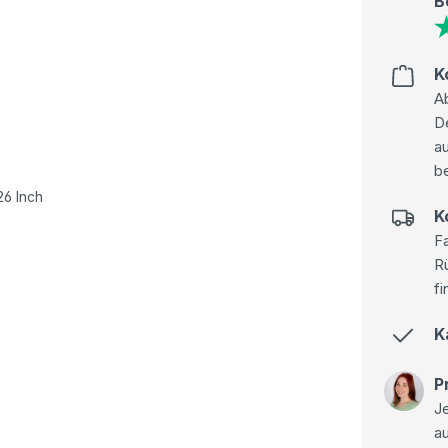
B
K
Ab
D
au
be
26 Inch
K
Fa
R
fi
K
P
Je
a