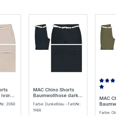
rts
MAC Chino Shorts
Durchsch
 ivory
Baumwollhose dark
MAC Ch
blue belt
Baumwo
Nr.: 208R
Farbe: Dunkelblau - FarbNr.:
olive b
198R
Farbe: Oli