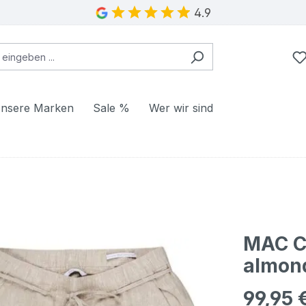
4.9
nsere Marken
Sale %
Wer wir sind
MAC Ch
almon
99,95 
Regulärer Pr