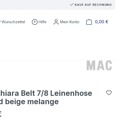
KAUF AUF RECHNUNG
Du hast 0 Produkte auf dem Merkzettel
Ware
0,00 €
Wunschzettel
Hilfe
iara Belt 7/8 Leinenhose
d beige melange
€
eis: