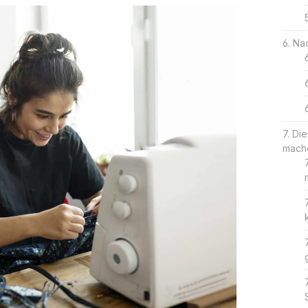
Nac
Die
mach