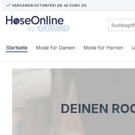
VERSANDKOSTENFREI AB 45 EURO DE
m Hauptinhalt springen
Zur Suche springen
Zur Hauptnavigation springen
Startseite
Mode für Damen
Mode für Herren
U
DEINEN RO