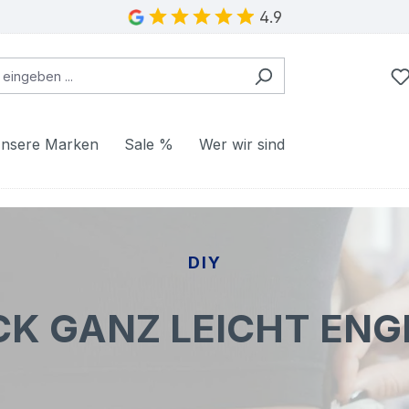
4.9
nsere Marken
Sale %
Wer wir sind
DIY
CK GANZ LEICHT EN