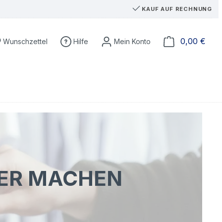
KAUF AUF RECHNUNG
Du hast 0 Produkte auf dem Merkzettel
Ware
0,00 €
Wunschzettel
Hilfe
GER MACHEN