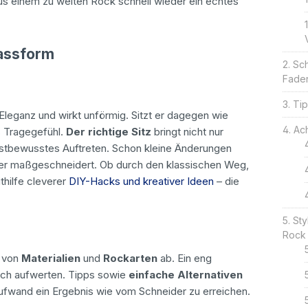
us einem zu weiten Rock schnell wieder ein echtes
Passform
Sch
Fade
Ti
n Eleganz und wirkt unförmig. Sitzt er dagegen wie
Ach
s Tragegefühl.
Der richtige Sitz
bringt nicht nur
bstbewusstes Auftreten. Schon kleine Änderungen
 er maßgeschneidert. Ob durch den klassischen Weg,
ithilfe cleverer
DIY-Hacks
und kreativer Ideen
– die
Sty
Rock
t von
Materialien
und
Rockarten
ab. Ein eng
lich aufwerten. Tipps sowie
einfache Alternativen
Aufwand ein Ergebnis wie vom Schneider zu erreichen.