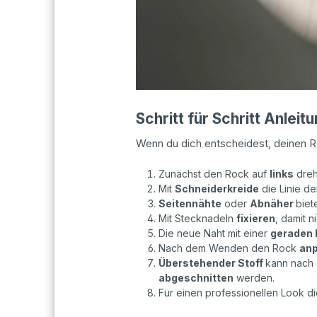
Schritt für Schritt Anlei
Wenn du dich entscheidest, deinen Ro
Zunächst den Rock auf
links
dreh
Mit
Schneiderkreide
die Linie d
Seitennähte
oder
Abnäher
biet
Mit Stecknadeln
fixieren
, damit n
Die neue Naht mit einer
geraden 
Nach dem Wenden den Rock
anp
Überstehender Stoff
kann nach 
abgeschnitten
werden.
Für einen professionellen Look di