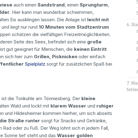
wiese
auch einen
Sandstrand
, einen
Sprungturm
,
lder
. Hier kann man wunderbar schwimmen,
ten Eis ausklingen lassen. Die Anlage ist
leicht mit
Sta
r
und liegt nur rund
10 Minuten vom Stadtzentrum
pen schätzen die vielfältigen Freizeitmöglichkeiten.
deren Seite des Sees, befindet sich eine
große
e ist gut geeignet für Menschen, die
keinen Eintritt
en sich hier zum
Grillen, Picknicken
oder einfach
ffentlicher
Spielplatz
sorgt für zusätzlichen Spaß bei
Was
fehle
e ist die Tonkuhle am Tönniesberg. Der
kleine
alten Wald und lockt mit
klarem Wasser
und
ruhiger
nen und Hildesheimer kommen hierher, um sich abseits
die Straße runter
sorgt für Snacks und Getränke,
m Rad oder zu Fuß. Der Weg lohnt sich in jedem Fall,
e Sonne tief steht und das
Wasser golden