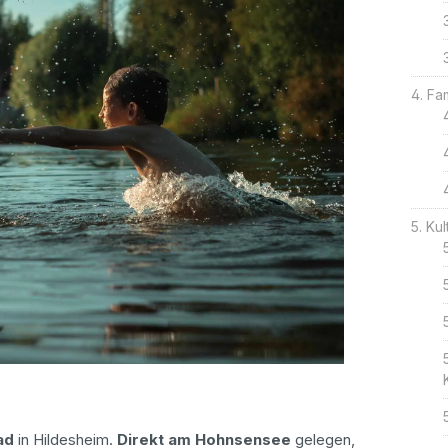
Fam
Kul
ad
in Hildesheim.
Direkt am Hohnsensee
gelegen,