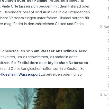
 Freunden oder der Familie
, Hildesheim bietet für
 Viele Orte lassen sich bequem mit dem Fahrrad oder
en. Besonders beliebt sind Ausflüge in die umliegenden
einere Veranstaltungen unter freiem Himmel sorgen für
r mag, findet in den zahlreichen Gärten und Parks
Nat
 Schöneres, als sich
am Wasser abzukühlen
. Rund
lichkeiten, um zu schwimmen, zu paddeln oder
itzen. Bei
Freibädern
oder
idyllischen Naturseen
 und Genießer gleichermaßen auf ihre Kosten. Es
Hildesheim Wassersport
zu betreiben oder nur so
Akt