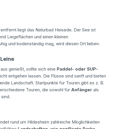
entfernt liegt das Naturbad Heisede. Der See ist
hend Liegeflächen und einen kleinen
ruhig und bodenständig mag, wird diesen Ort lieben.
 Leine
s genießt, sollte sich eine
Paddel- oder SUP-
icht entgehen lassen. Die Flüsse sind sanft und bieten
gende Landschaft. Startpunkte für Touren gibt es z. B.
 verschiedene Touren, die sowohl für
Anfänger
als
 sind.
findet rund um Hildesheim zahlreiche Möglichkeiten
elfältige
Landschaften, wie gepflegte Parks,