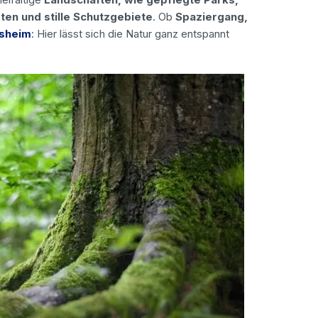
en und stille Schutzgebiete
. Ob
Spaziergang,
esheim
: Hier lässt sich die Natur ganz entspannt