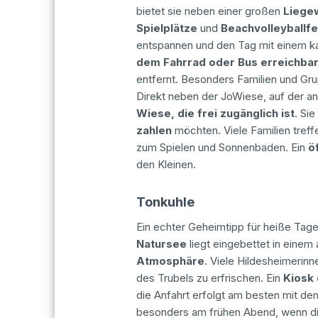
bietet sie neben einer großen
Liege
Spielplätze
und
Beachvolleyballfe
entspannen und den Tag mit einem kal
dem Fahrrad oder Bus erreichba
entfernt. Besonders Familien und Grup
Direkt neben der JoWiese, auf der an
Wiese, die frei zugänglich ist
. Si
zahlen
möchten. Viele Familien treff
zum Spielen und Sonnenbaden. Ein
ö
den Kleinen.
Tonkuhle
Ein echter Geheimtipp für heiße Tag
Natursee
liegt eingebettet in einem 
Atmosphäre
. Viele Hildesheimerin
des Trubels zu erfrischen. Ein
Kiosk 
die Anfahrt erfolgt am besten mit de
besonders am frühen Abend, wenn di