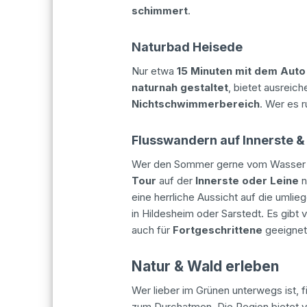
schimmert
.
Naturbad Heisede
Nur etwa
15 Minuten mit dem Auto
naturnah gestaltet
, bietet ausreic
Nichtschwimmerbereich
. Wer es 
Flusswandern auf Innerste &
Wer den Sommer gerne vom Wasser au
Tour
auf der
Innerste oder Leine
n
eine herrliche Aussicht auf die umlie
in Hildesheim oder Sarstedt. Es gibt
auch für
Fortgeschrittene
geeignet
Natur & Wald erleben
Wer lieber im Grünen unterwegs ist, 
zum Durchatmen. Die Region bietet vi