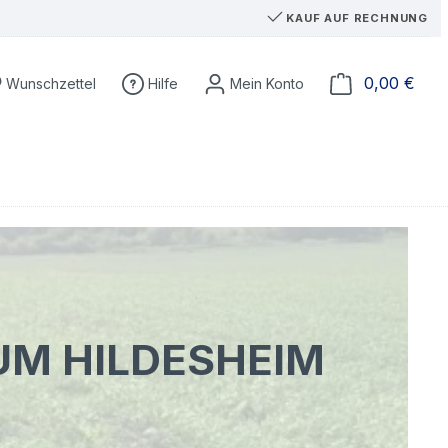
KAUF AUF RECHNUNG
Du hast 0 Produkte auf dem Merkzettel
Ware
0,00 €
Wunschzettel
Hilfe
UM HILDESHEIM