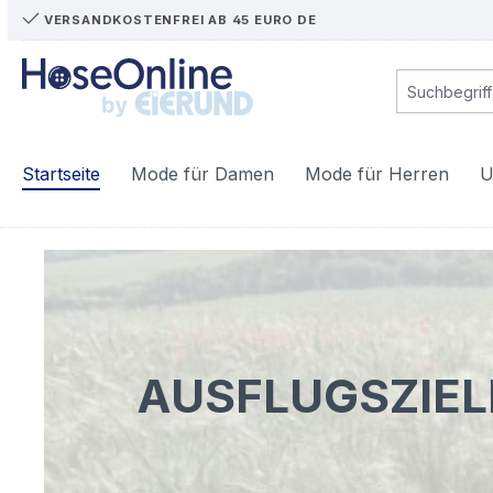
VERSANDKOSTENFREI AB 45 EURO DE
m Hauptinhalt springen
Zur Suche springen
Zur Hauptnavigation springen
Startseite
Mode für Damen
Mode für Herren
U
AUSFLUGSZIEL