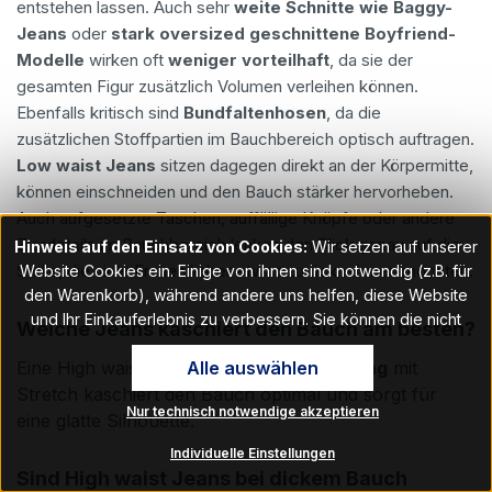
entstehen lassen. Auch sehr
weite Schnitte wie Baggy-
Jeans
oder
stark oversized geschnittene Boyfriend-
Modelle
wirken oft
weniger vorteilhaft
, da sie der
gesamten Figur zusätzlich Volumen verleihen können.
Ebenfalls kritisch sind
Bundfaltenhosen
, da die
zusätzlichen Stoffpartien im Bauchbereich optisch auftragen.
Low waist Jeans
sitzen dagegen direkt an der Körpermitte,
können einschneiden und den Bauch stärker hervorheben.
Auch aufgesetzte Taschen, auffällige Knöpfe oder andere
Zierdetails im Bauchbereich lenken den Blick genau auf die
Hinweis auf den Einsatz von Cookies:
Wir setzen auf unserer
Stelle, die viele Frauen lieber etwas zurücknehmen möchten.
Website Cookies ein. Einige von ihnen sind notwendig (z.B. für
den Warenkorb), während andere uns helfen, diese Website
und Ihr Einkauferlebnis zu verbessern. Sie können die nicht
Welche Jeans kaschiert den Bauch am besten?
notwendigen Cookies mit Klick auf „OK“ akzeptieren oder per
Alle auswählen
Eine High waist Jeans in
dunkler Waschung
mit
Klick auf "Nur technisch notwendige akzeptieren" ablehnen. Den
Zugang zu den Cookie-Einstellungen finden Sie im Fußbereich
Stretch kaschiert den Bauch optimal und sorgt für
Nur technisch notwendige akzeptieren
unserer Website im Menüpunkt „Informationen“. Dort können Sie
eine glatte Silhouette.
die Einstellungen jederzeit ändern.
Individuelle Einstellungen
Sind High waist Jeans bei dickem Bauch
Hinweis auf Verarbeitung Ihrer auf dieser Webseite erhobenen