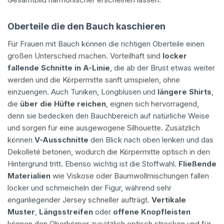
Oberteile die den Bauch kaschieren
Für Frauen mit Bauch können die richtigen Oberteile einen
großen Unterschied machen. Vorteilhaft sind
locker
fallende Schnitte in A-Linie
, die ab der Brust etwas weiter
werden und die Körpermitte sanft umspielen, ohne
einzuengen. Auch Tuniken, Longblusen und
längere Shirts
,
die
über die Hüfte reichen
, eignen sich hervorragend,
denn sie bedecken den Bauchbereich auf natürliche Weise
und sorgen für eine ausgewogene Silhouette. Zusätzlich
können
V-Ausschnitte
den Blick nach oben lenken und das
Dekolleté betonen, wodurch die Körpermitte optisch in den
Hintergrund tritt. Ebenso wichtig ist die Stoffwahl.
Fließende
Materialien
wie Viskose oder Baumwollmischungen fallen
locker und schmeicheln der Figur, während sehr
enganliegender Jersey schneller aufträgt.
Vertikale
Muster
,
Längsstreifen
oder
offene Knopfleisten
können den Oberkörper zusätzlich optisch strecken und für