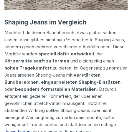
Shaping Jeans im Vergleich
Möchtest du deinen Bauchbereich etwas glatter wirken
lassen, dann gibt es nicht nur
die eine
beste Shaping Jeans,
sondern gleich mehrere verschiedene Ausführungen. Diese
Modelle wurden
speziell dafür entwickelt
, die
Körpermitte sanft zu formen
und gleichzeitig einen
hohen Tragekomfort
zu bieten. Im Gegensatz zu normalen
Jeans arbeiten Shaping-Jeans mit
verstärkten
Bundbereichen
,
eingearbeiteten Shaping-Einsätzen
oder
besonders formstabilen Materialien
. Dadurch
entsteht ein gezielter Formeffekt, der über einen
gewöhnlichen Stretch-Anteil hinausgeht. Trotz ihrer
stützenden Wirkung sollten Shaping-Jeans aber nicht
einengen! Wer langfristig zufrieden sein möchte, sollte
weniger auf Trends achten und stattdessen die richtige
Jeans finden
, die zur eigenen Figur passen.