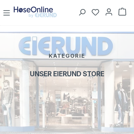
Zum Hauptinhalt springen
Du hast 0 Prod
War
KATEGORIE
UNSER EIERUND STORE