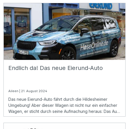
möglichen Punkten zur Top-Adresse für Arbeitnehmer
gekürt. Diese Auszeichnung basiert auf echten
Bewertungen und spiegelt die Zufriedenheit unseres
Teams wider – ein Ergebnis, das sich sehen lassen kann!
Endlich da! Das neue Eierund-Auto
Aileen | 21. August 2024
Das neue Eierund-Auto fährt durch die Hildesheimer
Umgebung! Aber dieser Wagen ist nicht nur ein einfacher
Wagen, er sticht durch seine Aufmachung heraus: Das Auto
ist komplett im Jeansstoff-Design gehalten. Wir freuen uns
riesig, unser neuestes Highlight präsentieren zu können!