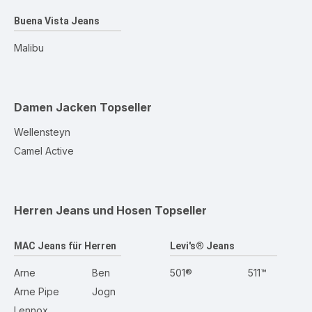
Buena Vista Jeans
Malibu
Damen Jacken
Topseller
Wellensteyn
Camel Active
Herren Jeans und Hosen
Topseller
MAC Jeans für Herren
Levi's® Jeans
Arne
Ben
501®
511™
Arne Pipe
Jogn
Lennox