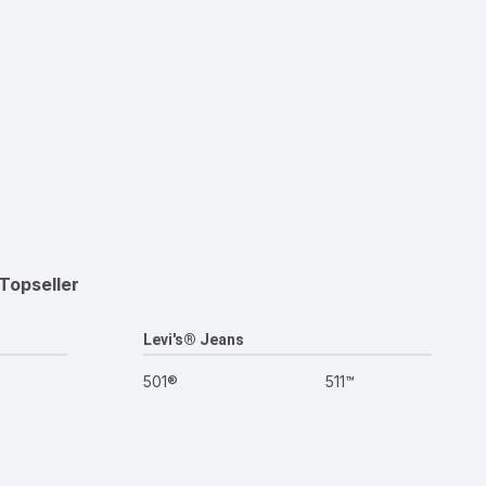
Topseller
Levi's® Jeans
501®
511™