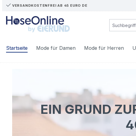
VERSANDKOSTENFREI AB 45 EURO DE
m Hauptinhalt springen
Zur Suche springen
Zur Hauptnavigation springen
Startseite
Mode für Damen
Mode für Herren
U
EIN GRUND ZU
4