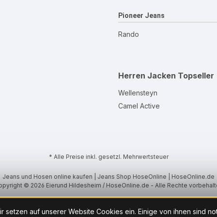
Pioneer Jeans
Rando
Herren Jacken
Topseller
Wellensteyn
Camel Active
* Alle Preise inkl. gesetzl. Mehrwertsteuer
Jeans und Hosen online kaufen | Jeans Shop HoseOnline | HoseOnline.de
pyright © 2026 Eierund Hildesheim / HoseOnline.de - Alle Rechte vorbehal
r setzen auf unserer Website Cookies ein. Einige von ihnen sind n