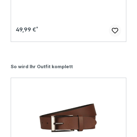
Regulärer Preis:
49,99 €
Produktgalerie überspringen
So wird Ihr Outfit komplett