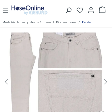
Zum Hauptinhalt springen
Du hast 0 Prod
War
/
/
/
Mode für Herren
Jeans / Hosen
Pioneer Jeans
Rando
Bildergalerie überspringen