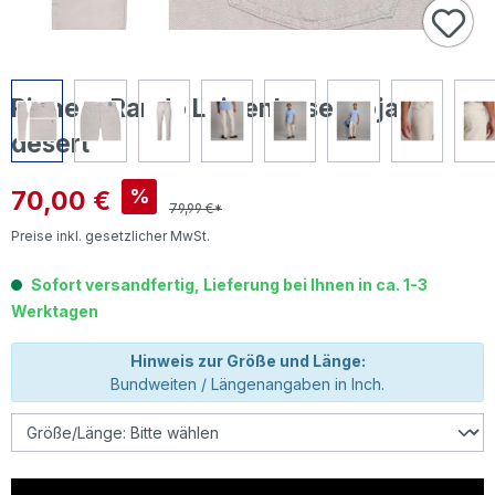
Pioneer Rando Leinenhose mojave
desert
Verkaufspreis:
70,00 €
%
79,99 €*
Preise inkl. gesetzlicher MwSt.
Sofort versandfertig, Lieferung bei Ihnen in ca. 1-3
Werktagen
Hinweis zur Größe und Länge:
Bundweiten / Längenangaben in Inch.