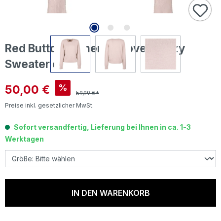
Red Button Damen Pullover Fuzzy
Sweater cream
Verkaufspreis:
50,00 €
%
59,99 €*
Preise inkl. gesetzlicher MwSt.
Sofort versandfertig, Lieferung bei Ihnen in ca. 1-3
Werktagen
IN DEN WARENKORB