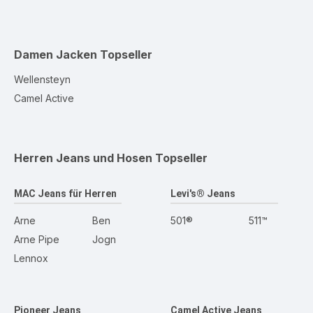
Damen Jacken
Topseller
Wellensteyn
Camel Active
Herren Jeans und Hosen
Topseller
MAC Jeans für Herren
Levi's® Jeans
Arne
Ben
501®
511™
Arne Pipe
Jogn
Lennox
Pioneer Jeans
Camel Active Jeans