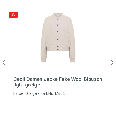
Rabatt
%
Cecil Damen Jacke Fake Wool Blouson
light greige
Farbe: Greige - FarbNr.: 17404