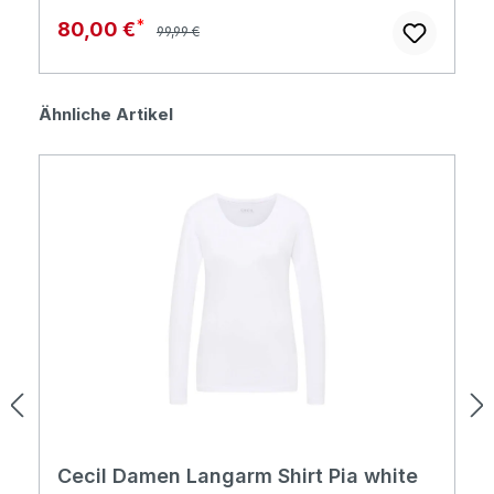
Regulärer Preis:
Verkaufspreis:
80,00 €
99,99 €
Produktgalerie überspringen
Ähnliche Artikel
Cecil Damen Langarm Shirt Pia white