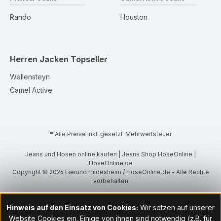
Rando
Houston
Herren Jacken
Topseller
Wellensteyn
Camel Active
* Alle Preise inkl. gesetzl. Mehrwertsteuer
Jeans und Hosen online kaufen | Jeans Shop HoseOnline |
HoseOnline.de
Copyright © 2026 Eierund Hildesheim / HoseOnline.de - Alle Rechte
vorbehalten
Hinweis auf den Einsatz von Cookies:
Wir setzen auf unserer
Website Cookies ein. Einige von ihnen sind notwendig (z.B. für