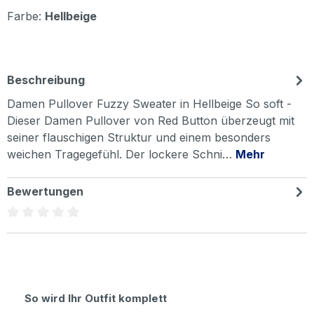
Farbe:
Hellbeige
Beschreibung
Damen Pullover Fuzzy Sweater in Hellbeige So soft -
Dieser Damen Pullover von Red Button überzeugt mit
seiner flauschigen Struktur und einem besonders
weichen Tragegefühl. Der lockere Schni…
Mehr
Bewertungen
Durchschnittliche Bewertung von 0 von 5 Sternen
Produktgalerie überspringen
So wird Ihr Outfit komplett