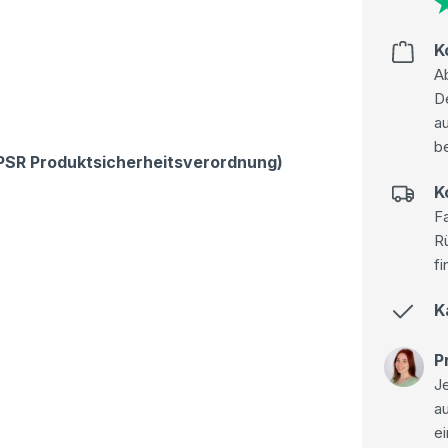
K
Ab
D
au
be
GPSR Produktsicherheitsverordnung)
K
Fa
R
fi
K
P
Je
a
ei