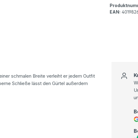
Produktnum
EAN:
401982
K
einer schmalen Breite verleiht er jedem Outfit
Wi
lberne Schließe lässt den Gürtel außerdem
U
u
B
B