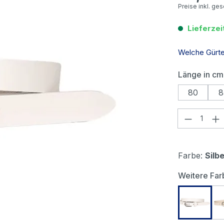
Preise inkl. ge
Lieferzei
Welche Gürtel
Länge in cm
80
8
Produkt
Farbe:
Silb
Weitere Far
Bernd G