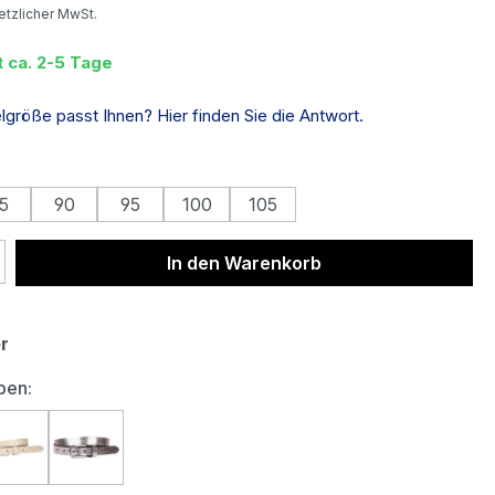
setzlicher MwSt.
t ca. 2-5 Tage
größe passt Ihnen? Hier finden Sie die Antwort.
auswählen
5
90
95
100
105
 Anzahl: Gib den gewünschten Wert ein 
In den Warenkorb
er
auswählen
ben:
ötz Damen Nappaleder Gürtel clear white
Bernd Götz Damen Nappaleder Gürtel creme
Bernd Götz Damen Nappaleder Gürtel silver