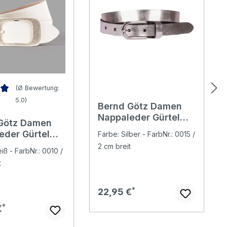
(Ø Bewertung:
5.0)
Bernd Götz Damen
nittliche Bewertung von 5 von 5 Sternen
Nappaleder Gürtel
Götz Damen
silver
eder Gürtel
Farbe: Silber - FarbNr.: 0015 /
2 cm breit
iß - FarbNr.: 0010 /
t
Regulärer Preis:
22,95 €
er Preis:
€