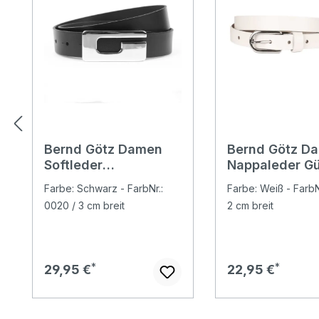
Bernd Götz Damen
Bernd Götz D
Softleder
Nappaleder Gü
Koppelgürtel black
clear white
Farbe: Schwarz - FarbNr.:
Farbe: Weiß - FarbN
0020 / 3 cm breit
2 cm breit
Regulärer Preis:
Regulärer Preis:
29,95 €
22,95 €