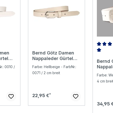
amen
Bernd Götz Damen
Durchsch
rtel
Nappaleder Gürtel
Bernd 
creme
Nappal
r.: 0010 /
Farbe: Hellbeige - FarbNr.:
white
0071 / 2 cm breit
Farbe: We
4 cm brei
Regulärer Preis:
22,95 €
Regulär
34,95 