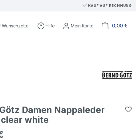
KAUF AUF RECHNUNG
Du hast 0 Produkte auf dem Merkzettel
Ware
0,00 €
Wunschzettel
Hilfe
 Götz Damen Nappaleder
 clear white
€
eis: