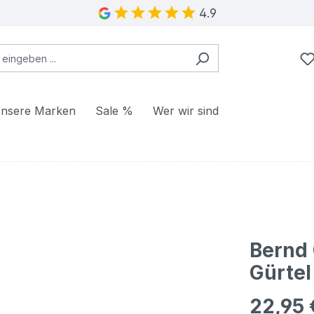
4.9
nsere Marken
Sale %
Wer wir sind
Bernd
Gürtel
22,95 
Regulärer Pr