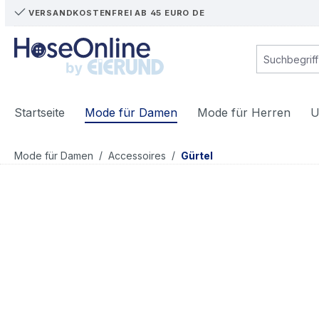
VERSANDKOSTENFREI AB 45 EURO DE
m Hauptinhalt springen
Zur Suche springen
Zur Hauptnavigation springen
Startseite
Mode für Damen
Mode für Herren
U
/
/
Mode für Damen
Accessoires
Gürtel
Bildergalerie überspringen