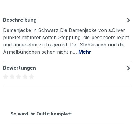
Beschreibung
Damenjacke in Schwarz Die Damenjacke von s.Oliver
punktet mit ihrer soften Steppung, die besonders leicht
und angenehm zu tragen ist. Der Stehkragen und die
Ärmelbündchen sehen nicht n…
Mehr
Bewertungen
Durchschnittliche Bewertung von 0 von 5 Sternen
Produktgalerie überspringen
So wird Ihr Outfit komplett