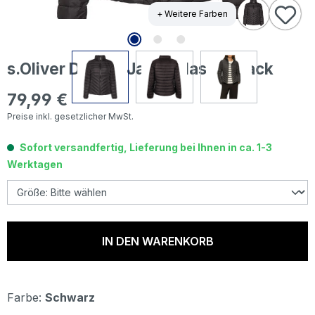
+ Weitere Farben
s.Oliver Damen Jacke classic black
79,99 €
Regulärer Preis:
Preise inkl. gesetzlicher MwSt.
Sofort versandfertig, Lieferung bei Ihnen in ca. 1-3
Werktagen
IN DEN WARENKORB
Farbe:
Schwarz