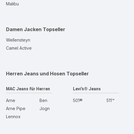
Malibu
Damen Jacken
Topseller
Wellensteyn
Camel Active
Herren Jeans und Hosen
Topseller
MAC Jeans für Herren
Levi's® Jeans
Arne
Ben
501®
511™
Arne Pipe
Jogn
Lennox