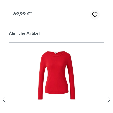
Regulärer Preis:
69,99 €
Produktgalerie überspringen
Ähnliche Artikel