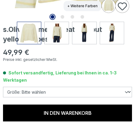
+ Weitere Farben
s.Oliver Damen Sweatshirt butter
yellow stripes
49,99 €
Regulärer Preis:
Preise inkl. gesetzlicher MwSt.
Sofort versandfertig, Lieferung bei Ihnen in ca. 1-3
Werktagen
IN DEN WARENKORB