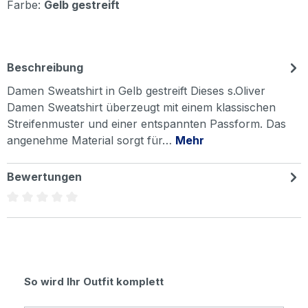
Farbe:
Gelb gestreift
Beschreibung
Damen Sweatshirt in Gelb gestreift Dieses s.Oliver
Damen Sweatshirt überzeugt mit einem klassischen
Streifenmuster und einer entspannten Passform. Das
angenehme Material sorgt für…
Mehr
Bewertungen
Durchschnittliche Bewertung von 0 von 5 Sternen
Produktgalerie überspringen
So wird Ihr Outfit komplett