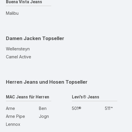
Buena Vista Jeans
Malibu
Damen Jacken
Topseller
Wellensteyn
Camel Active
Herren Jeans und Hosen
Topseller
MAC Jeans für Herren
Levi's® Jeans
Arne
Ben
501®
511™
Arne Pipe
Jogn
Lennox