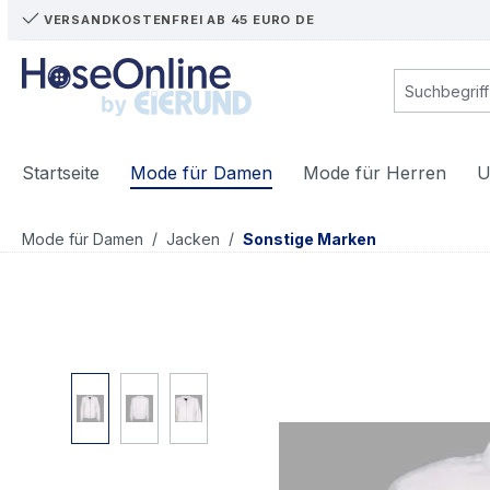
VERSANDKOSTENFREI AB 45 EURO DE
m Hauptinhalt springen
Zur Suche springen
Zur Hauptnavigation springen
Startseite
Mode für Damen
Mode für Herren
U
/
/
Mode für Damen
Jacken
Sonstige Marken
Bildergalerie überspringen