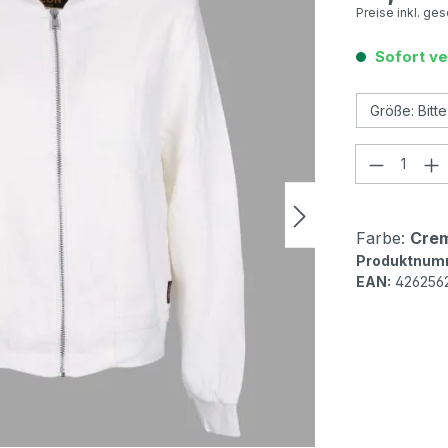
Preise inkl. ge
Sofort ve
Produkt
Farbe:
Cre
Produktnum
EAN:
426256