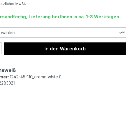
setzlicher MwSt.
rsandfertig, Lieferung bei Ihnen in ca. 1-3 Werktagen
 Anzahl: Gib den gewünschten Wert ein 
In den Warenkorb
meweiß
mer:
1242-45-110_creme white.0
2283321