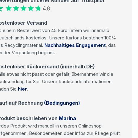
ewertungen unserer Kunden auf Trustpilot
4.8
ostenloser Versand
 einem Bestellwert von 45 Euro liefern wir innerhalb
eutschlands kostenlos. Unsere Kartons bestehen 100%
s Recyclingmaterial.
Nachhaltiges Engagement
, das
i der Verpackung beginnt.
ostenloser Rückversand (innerhalb DE)
lls etwas nicht passt oder gefällt, übernehmen wir die
ücksendung für Sie. Unsere Rücksendeinformationen
nden Sie
hier
.
auf auf Rechnung
(Bedingungen)
rodukt beschrieben von
Marina
des Produkt wird manuell in unseren Onlineshop
ufgenommen. Besonderheiten oder Infos zur Pflege prüft