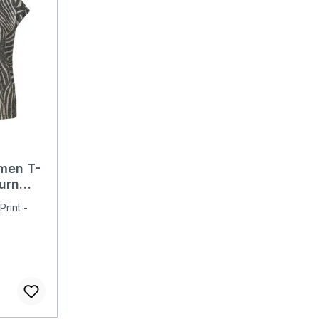
men T-
Burn
Print -