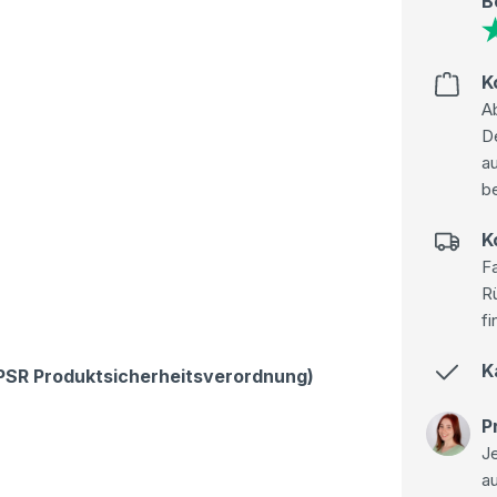
B
K
Ab
D
au
be
K
Fa
R
fi
K
GPSR Produktsicherheitsverordnung)
P
Je
a