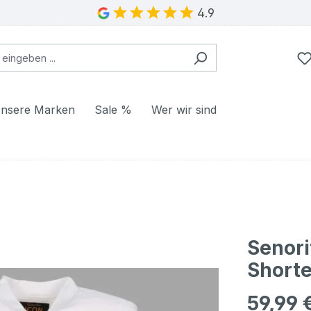
4.9
nsere Marken
Sale %
Wer wir sind
Senor
Shorte
59,99 
Regulärer Pr