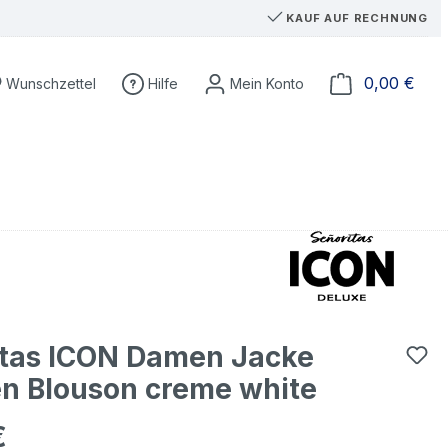
KAUF AUF RECHNUNG
Du hast 0 Produkte auf dem Merkzettel
Ware
0,00 €
Wunschzettel
Hilfe
itas ICON Damen Jacke
n Blouson creme white
€
eis: