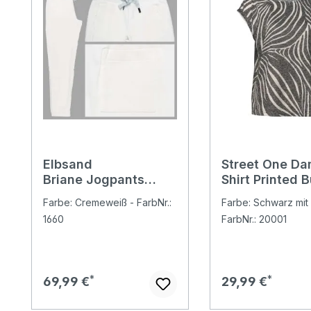
Elbsand
Street One Da
Briane Jogpants
Shirt Printed 
Baumwollhose cloud
Dessin black
Farbe: Cremeweiß - FarbNr.:
Farbe: Schwarz mit 
white
1660
FarbNr.: 20001
Regulärer Preis:
Regulärer Preis:
69,99 €
29,99 €