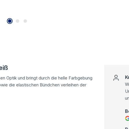
eiß
K
en Optik und bringt durch die helle Farbgebung
Wi
owie die elastischen Bündchen verleihen der
U
u
B