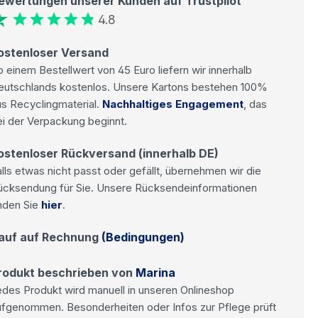
ewertungen unserer Kunden auf Trustpilot
4.8
ostenloser Versand
 einem Bestellwert von 45 Euro liefern wir innerhalb
eutschlands kostenlos. Unsere Kartons bestehen 100%
s Recyclingmaterial.
Nachhaltiges Engagement
, das
i der Verpackung beginnt.
ostenloser Rückversand (innerhalb DE)
lls etwas nicht passt oder gefällt, übernehmen wir die
ücksendung für Sie. Unsere Rücksendeinformationen
nden Sie
hier
.
auf auf Rechnung
(Bedingungen)
rodukt beschrieben von
Marina
des Produkt wird manuell in unseren Onlineshop
ufgenommen. Besonderheiten oder Infos zur Pflege prüft