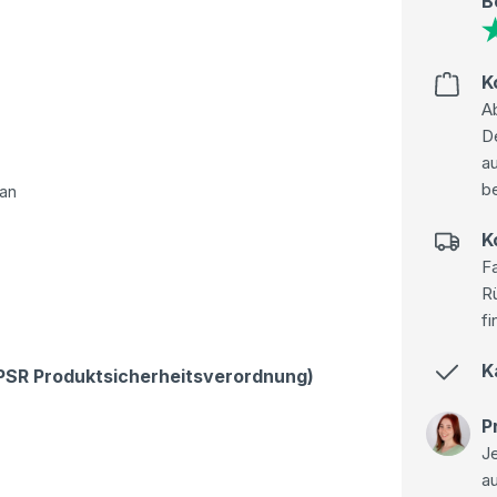
B
K
Ab
D
au
be
han
K
Fa
R
fi
K
GPSR Produktsicherheitsverordnung)
P
Je
a