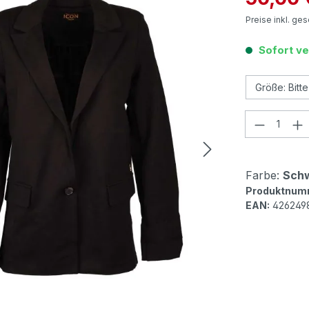
Preise inkl. ge
Sofort ve
Produkt
Farbe:
Sch
Produktnum
EAN:
426249