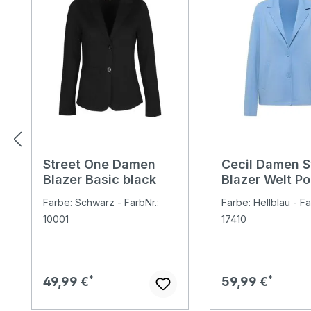
Street One Damen
Cecil Damen 
Blazer Basic black
Blazer Welt P
cloud blue
Farbe: Schwarz - FarbNr.:
Farbe: Hellblau - Fa
10001
17410
Regulärer Preis:
Regulärer Preis:
49,99 €
59,99 €