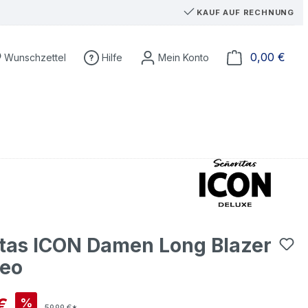
KAUF AUF RECHNUNG
Du hast 0 Produkte auf dem Merkzettel
Ware
0,00 €
Wunschzettel
Hilfe
tas ICON Damen Long Blazer
leo
is:
€
%
59,99 €*