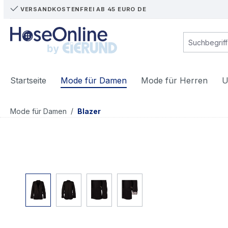
VERSANDKOSTENFREI AB 45 EURO DE
m Hauptinhalt springen
Zur Suche springen
Zur Hauptnavigation springen
Startseite
Mode für Damen
Mode für Herren
U
/
Mode für Damen
Blazer
Bildergalerie überspringen