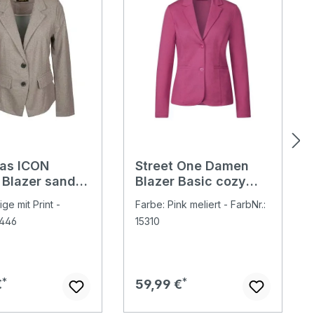
tas ICON
Street One Damen
Blazer sand
Blazer Basic cozy
gbone
pink melange
ge mit Print -
Farbe: Pink meliert - FarbNr.:
2446
15310
er Preis:
Regulärer Preis:
€
59,99 €