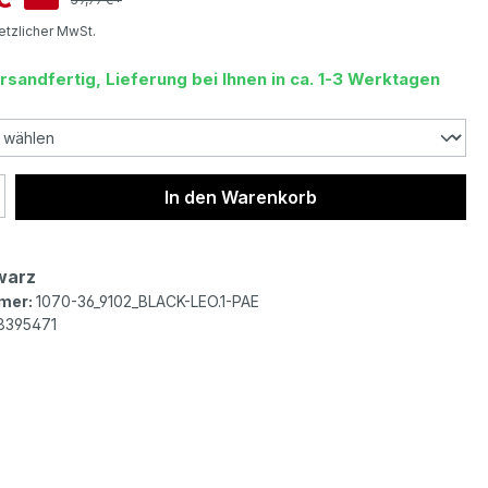
setzlicher MwSt.
rsandfertig, Lieferung bei Ihnen in ca. 1-3 Werktagen
 Anzahl: Gib den gewünschten Wert ein 
In den Warenkorb
warz
mer:
1070-36_9102_BLACK-LEO.1-PAE
8395471