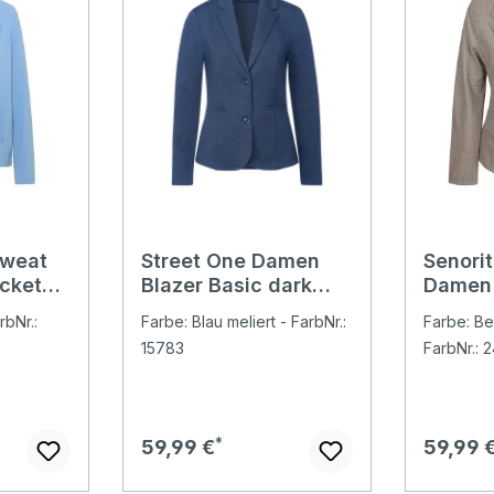
Sweat
Street One Damen
Senori
ockets
Blazer Basic dark
Damen 
intense gentle blue
herrin
rbNr.:
Farbe: Blau meliert - FarbNr.:
Farbe: Bei
melange
15783
FarbNr.: 
Regulärer Preis:
Regulär
59,99 €
59,99 