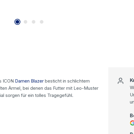
K
tas ICON
Damen Blazer
besticht in schlichtem
Wi
ten Ärmel, bei denen das Futter mit Leo-Muster
U
al sorgen für ein tolles Tragegefühl.
u
B