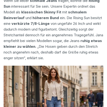
Wenn Sie lieber
schmale Jeans
tragen, könnte die
Rising
Sun
interessant für Sie sein. Unsere Expertin ordnet das
Modell als
klassischen Skinny Fit
mit
schmalem
Beinverlauf
und
höherem Bund
ein. Die Rising Sun besitzt
eine
verkürzte 7/8-Länge
von ungefähr 26 Inch und wirkt
dadurch modern und figurbetont. Gleichzeitig sorgt der
Stretchanteil dennoch für ein angenehmes Tragegefühl. Jana
empfiehlt bei vielen Modellen sogar, die Jeans
ruhig etwas
kleiner zu wählen
. „Die Hosen geben durch den Stretch
noch angenehm nach, deshalb darf die Größe ruhig etwas
enger sitzen“, erklärt sie.