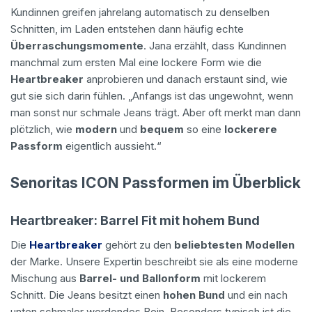
Kundinnen greifen jahrelang automatisch zu denselben
Schnitten, im Laden entstehen dann häufig echte
Überraschungsmomente
. Jana erzählt, dass Kundinnen
manchmal zum ersten Mal eine lockere Form wie die
Heartbreaker
anprobieren und danach erstaunt sind, wie
gut sie sich darin fühlen. „Anfangs ist das ungewohnt, wenn
man sonst nur schmale Jeans trägt. Aber oft merkt man dann
plötzlich, wie
modern
und
bequem
so eine
lockerere
Passform
eigentlich aussieht.“
Senoritas ICON Passformen im Überblick
Heartbreaker: Barrel Fit mit hohem Bund
Die
Heartbreaker
gehört zu den
beliebtesten Modellen
der Marke. Unsere Expertin beschreibt sie als eine moderne
Mischung aus
Barrel- und Ballonform
mit lockerem
Schnitt. Die Jeans besitzt einen
hohen Bund
und ein nach
unten schmaler werdendes Bein. Besonders typisch ist die