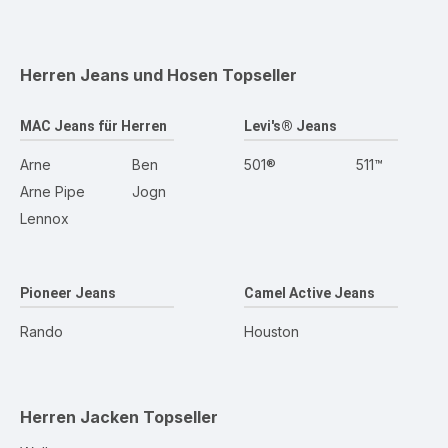
Herren Jeans und Hosen
Topseller
MAC Jeans für Herren
Levi's® Jeans
Arne
Ben
501®
511™
Arne Pipe
Jogn
Lennox
Pioneer Jeans
Camel Active Jeans
Rando
Houston
Herren Jacken
Topseller