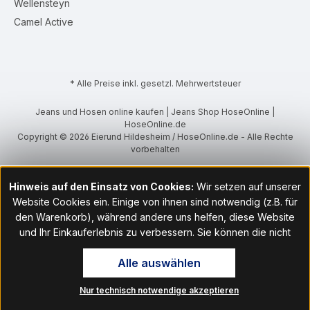
Wellensteyn
Camel Active
* Alle Preise inkl. gesetzl. Mehrwertsteuer
Jeans und Hosen online kaufen | Jeans Shop HoseOnline |
HoseOnline.de
Copyright © 2026 Eierund Hildesheim / HoseOnline.de - Alle Rechte
vorbehalten
Hinweis auf den Einsatz von Cookies:
Wir setzen auf unserer
Website Cookies ein. Einige von ihnen sind notwendig (z.B. für
den Warenkorb), während andere uns helfen, diese Website
und Ihr Einkauferlebnis zu verbessern. Sie können die nicht
notwendigen Cookies mit Klick auf „OK“ akzeptieren oder per
Alle auswählen
Klick auf "Nur technisch notwendige akzeptieren" ablehnen. Den
Zugang zu den Cookie-Einstellungen finden Sie im Fußbereich
Nur technisch notwendige akzeptieren
unserer Website im Menüpunkt „Informationen“. Dort können Sie
die Einstellungen jederzeit ändern.