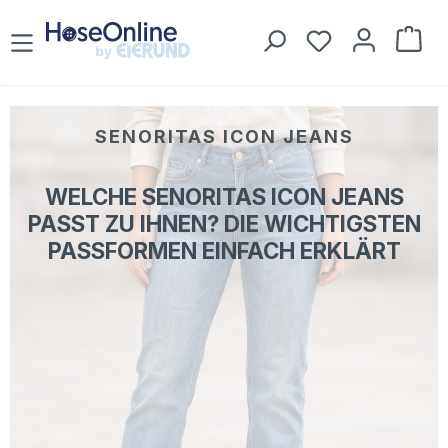
Zum Hauptinhalt springen
Du hast 0 Prod
War
SENORITAS ICON JEANS
WELCHE SENORITAS ICON JEANS
PASST ZU IHNEN? DIE WICHTIGSTEN
PASSFORMEN EINFACH ERKLÄRT