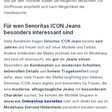
und auf den Trockner sollten Sie möglichst verzichten. Für
Stoffhosen empfiehlt sich nach Möglichkeit die
Handwäsche.
Für wen Senoritas ICON Jeans
besonders interessant sind
Viele Kundinnen tragen
Senoritas ICON Jeans
bereits
seit
Jahren
und freuen sich auf neue Modelle und Farben.
Andere entdecken die Marke erstmals bei uns im Modehaus
und sind oft überrascht, wie
gut
die
Jeans sitzen
.
Besonders die
Kombination
aus
modernen Schnitten
,
liebevollen Details
und
hohem Tragekomfort
sorgt
dafür, dass viele Frauen der Marke langfristig treu bleiben.
Senoritas ICON Jeans eignen sich besonders für Frauen, die
eine
moderne
,
alltagstaugliche Jeans
mit
besonderem
Charakter
suchen. Sie können die Modelle bequem in
unserem
Onlineshop bestellen
oder sich direkt bei uns im
Modehaus Eierund Hildesheim
persönlich beraten lassen.