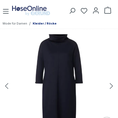
Zum Hauptinhalt springen
Du hast 0 Prod
War
/
Mode für Damen
Kleider / Röcke
Bildergalerie überspringen