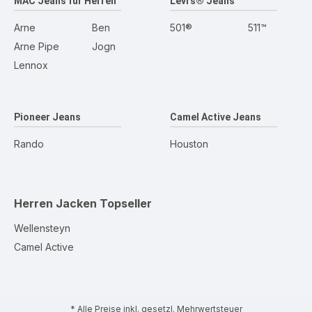
MAC Jeans für Herren
Levi's® Jeans
Arne
Ben
501®
511™
Arne Pipe
Jogn
Lennox
Pioneer Jeans
Camel Active Jeans
Rando
Houston
Herren Jacken
Topseller
Wellensteyn
Camel Active
* Alle Preise inkl. gesetzl. Mehrwertsteuer