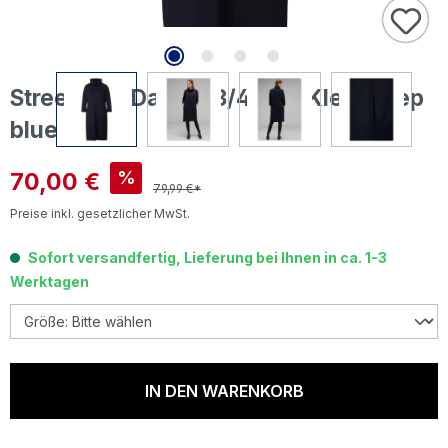
Street One Damen 3/4 Arm Kleid deep
blue
Verkaufspreis:
70,00 €
%
79,99 €*
Preise inkl. gesetzlicher MwSt.
Sofort versandfertig, Lieferung bei Ihnen in ca. 1-3
Werktagen
IN DEN WARENKORB