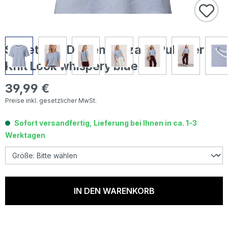
Street One Damen Kurzarm Pullover
Knit Look whispery blue
39,99 €
Regulärer Preis:
Preise inkl. gesetzlicher MwSt.
Sofort versandfertig, Lieferung bei Ihnen in ca. 1-3
Werktagen
IN DEN WARENKORB