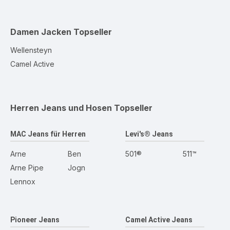
Damen Jacken
Topseller
Wellensteyn
Camel Active
Herren Jeans und Hosen
Topseller
MAC Jeans für Herren
Levi's® Jeans
Arne
Ben
501®
511™
Arne Pipe
Jogn
Lennox
Pioneer Jeans
Camel Active Jeans