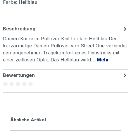
Farbe:
Hellblau
Beschreibung
Damen Kurzarm Pullover Knit Look in Hellblau Der
kurzärmelige Damen Pullover von Street One verbindet
den angenehmen Tragekomfort eines Feinstricks mit
einer zeitlosen Optik. Das Hellblau wirkt…
Mehr
Bewertungen
Durchschnittliche Bewertung von 0 von 5 Sternen
Produktgalerie überspringen
Ähnliche Artikel