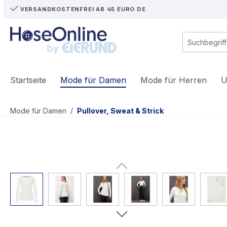
VERSANDKOSTENFREI AB 45 EURO DE
m Hauptinhalt springen
Zur Suche springen
Zur Hauptnavigation springen
Startseite
Mode für Damen
Mode für Herren
U
/
Mode für Damen
Pullover, Sweat & Strick
Bildergalerie überspringen