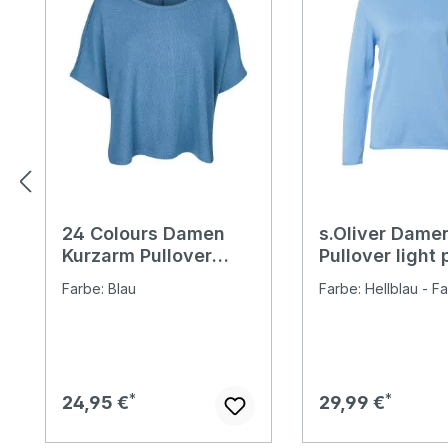
24 Colours Damen
s.Oliver Dame
Kurzarm Pullover
Pullover light
blue
blue
Farbe: Blau
Farbe: Hellblau - Fa
Regulärer Preis:
Regulärer Preis:
24,95 €
29,99 €