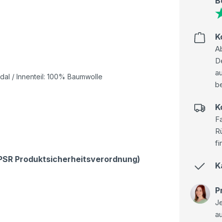
B
K
Ab
D
au
l / Innenteil: 100% Baumwolle
be
K
Fa
R
fi
GPSR Produktsicherheitsverordnung)
K
P
Je
a