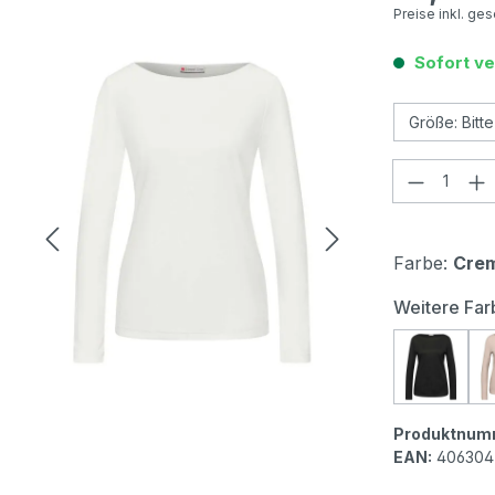
Preise inkl. ge
Sofort ve
Produkt
Farbe:
Cre
Weitere Far
Street 
Produktnum
EAN:
406304