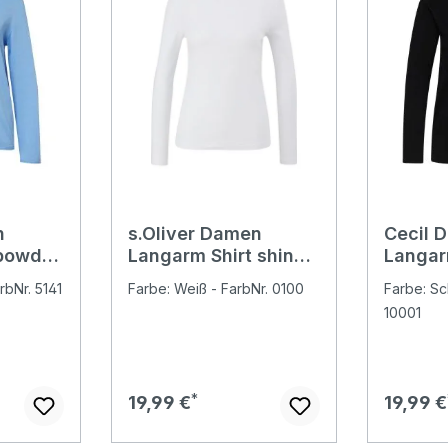
n
s.Oliver Damen
Cecil 
 powder
Langarm Shirt shiny
Langar
white
black
rbNr. 5141
Farbe: Weiß - FarbNr. 0100
Farbe: Sc
10001
Regulärer Preis:
Regulär
19,99 €
19,99 €