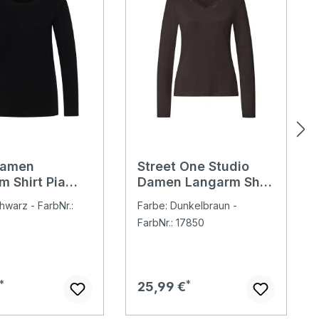
Damen
Street One Studio
m Shirt Pia
Damen Langarm Shirt
With Lace charred
hwarz - FarbNr.:
Farbe: Dunkelbraun -
brown
FarbNr.: 17850
er Preis:
Regulärer Preis:
25,99 €