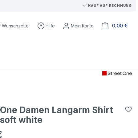
KAUF AUF RECHNUNG
Du hast 0 Produkte auf dem Merkzettel
Ware
0,00 €
Wunschzettel
Hilfe
 One Damen Langarm Shirt
soft white
€
eis: