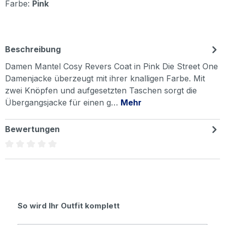
Farbe:
Pink
Beschreibung
Damen Mantel Cosy Revers Coat in Pink Die Street One
Damenjacke überzeugt mit ihrer knalligen Farbe. Mit
zwei Knöpfen und aufgesetzten Taschen sorgt die
Übergangsjacke für einen g…
Mehr
Bewertungen
Durchschnittliche Bewertung von 0 von 5 Sternen
Produktgalerie überspringen
So wird Ihr Outfit komplett