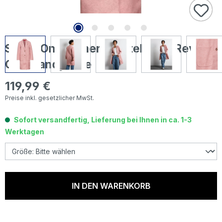
Street One Damen Mantel Cosy Revers
Coat sandy rose
119,99 €
Regulärer Preis:
Preise inkl. gesetzlicher MwSt.
Sofort versandfertig, Lieferung bei Ihnen in ca. 1-3
Werktagen
IN DEN WARENKORB