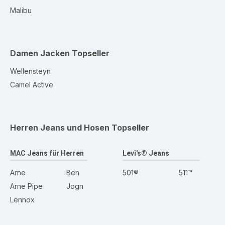
Malibu
Damen Jacken
Topseller
Wellensteyn
Camel Active
Herren Jeans und Hosen
Topseller
MAC Jeans für Herren
Levi's® Jeans
Arne
Ben
501®
511™
Arne Pipe
Jogn
Lennox