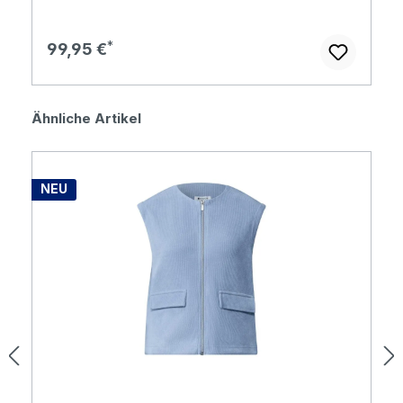
Regulärer Preis:
99,95 €
Produktgalerie überspringen
Ähnliche Artikel
NEU