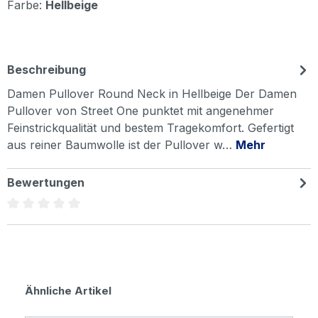
Farbe:
Hellbeige
Beschreibung
Damen Pullover Round Neck in Hellbeige Der Damen
Pullover von Street One punktet mit angenehmer
Feinstrickqualität und bestem Tragekomfort. Gefertigt
aus reiner Baumwolle ist der Pullover w…
Mehr
Bewertungen
Durchschnittliche Bewertung von 0 von 5 Sternen
Produktgalerie überspringen
Ähnliche Artikel