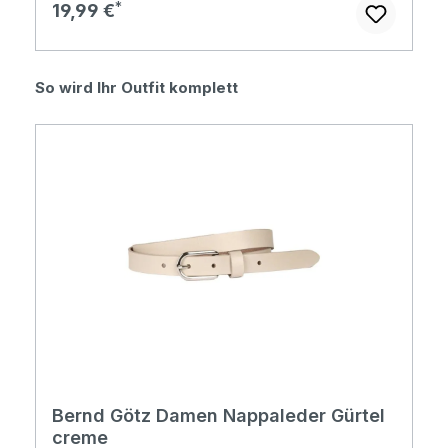
Regulärer Preis:
19,99 €
Produktgalerie überspringen
So wird Ihr Outfit komplett
Bernd Götz Damen Nappaleder Gürtel
creme