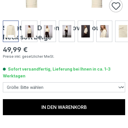
Street One Damen Pullover Round
Neck soft beige
49,99 €
Regulärer Preis:
Preise inkl. gesetzlicher MwSt.
Sofort versandfertig, Lieferung bei Ihnen in ca. 1-3
Werktagen
IN DEN WARENKORB