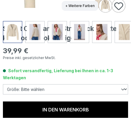
+ Weitere Farben
Street One Damen Strickjacke Nette
Knit Look smoke beige
39,99 €
Regulärer Preis:
Preise inkl. gesetzlicher MwSt.
Sofort versandfertig, Lieferung bei Ihnen in ca. 1-3
Werktagen
IN DEN WARENKORB