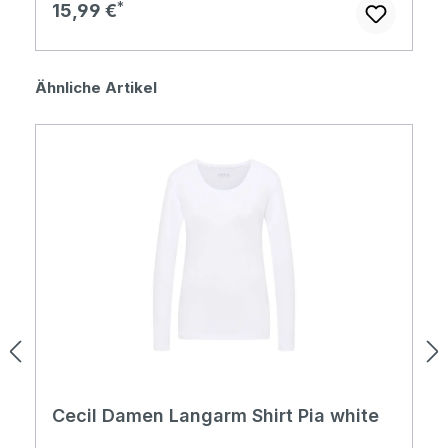
Regulärer Preis:
15,99 €
Produktgalerie überspringen
Ähnliche Artikel
Cecil Damen Langarm Shirt Pia white