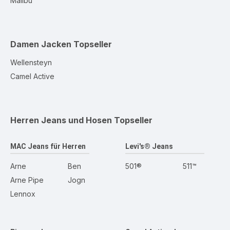
Malibu
Damen Jacken
Topseller
Wellensteyn
Camel Active
Herren Jeans und Hosen
Topseller
MAC Jeans für Herren
Levi's® Jeans
Arne
Ben
501®
511™
Arne Pipe
Jogn
Lennox