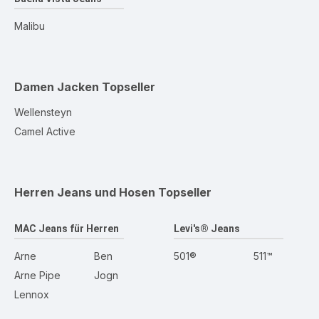
Malibu
Damen Jacken
Topseller
Wellensteyn
Camel Active
Herren Jeans und Hosen
Topseller
MAC Jeans für Herren
Levi's® Jeans
Arne
Ben
501®
511™
Arne Pipe
Jogn
Lennox