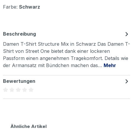
Farbe:
Schwarz
Beschreibung
Damen T-Shirt Structure Mix in Schwarz Das Damen T-
Shirt von Street One bietet dank einer lockeren
Passform einen angenehmen Tragekomfort. Details wie
der Armansatz mit Bündchen machen das…
Mehr
Bewertungen
Durchschnittliche Bewertung von 0 von 5 Sternen
Produktgalerie überspringen
Ähnliche Artikel