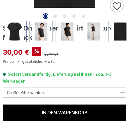
Street One Damen T-Shirt Structure
Mix black
Verkaufspreis:
30,00 €
%
35,99 €*
Preise inkl. gesetzlicher MwSt.
Sofort versandfertig, Lieferung bei Ihnen in ca. 1-3
Werktagen
IN DEN WARENKORB