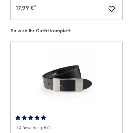
Regulärer Preis:
17,99 €
Produktgalerie überspringen
So wird Ihr Outfit komplett
Durchschnittliche Bewertung von 5 von 5 Sternen
(Ø Bewertung: 5.0)