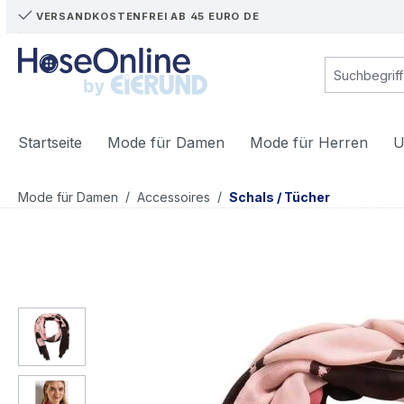
VERSANDKOSTENFREI AB 45 EURO DE
m Hauptinhalt springen
Zur Suche springen
Zur Hauptnavigation springen
Startseite
Mode für Damen
Mode für Herren
U
/
/
Mode für Damen
Accessoires
Schals / Tücher
Bildergalerie überspringen