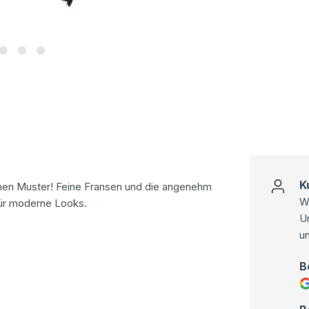
K
chen Muster! Feine Fransen und die angenehm
Wi
für moderne Looks.
U
u
B