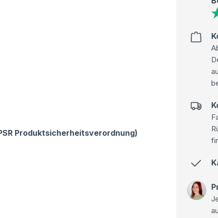
B
K
Ab
D
au
be
K
Fa
R
GPSR Produktsicherheitsverordnung)
fi
K
P
Je
a