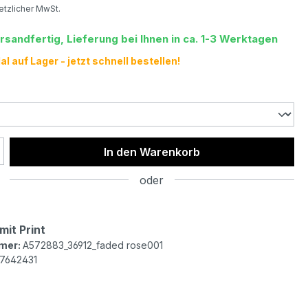
setzlicher MwSt.
rsandfertig, Lieferung bei Ihnen in ca. 1-3 Werktagen
l auf Lager - jetzt schnell bestellen!
hlen
 Anzahl: Gib den gewünschten Wert ein 
In den Warenkorb
oder
mit Print
mer:
A572883_36912_faded rose001
7642431