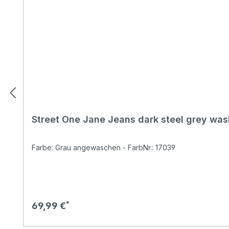
Street One Jane Jeans dark steel grey wa
Farbe: Grau angewaschen - FarbNr.: 17039
Regulärer Preis:
69,99 €