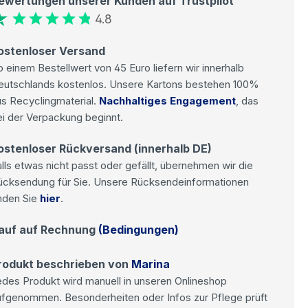
ewertungen unserer Kunden auf Trustpilot
4.8
ostenloser Versand
 einem Bestellwert von 45 Euro liefern wir innerhalb
eutschlands kostenlos. Unsere Kartons bestehen 100%
s Recyclingmaterial.
Nachhaltiges Engagement
, das
i der Verpackung beginnt.
ostenloser Rückversand (innerhalb DE)
lls etwas nicht passt oder gefällt, übernehmen wir die
ücksendung für Sie. Unsere Rücksendeinformationen
nden Sie
hier
.
auf auf Rechnung
(Bedingungen)
rodukt beschrieben von
Marina
des Produkt wird manuell in unseren Onlineshop
ufgenommen. Besonderheiten oder Infos zur Pflege prüft