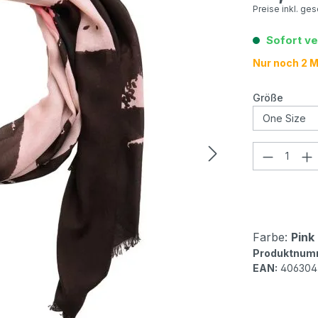
Preise inkl. ge
Sofort ve
Nur noch 2 Ma
auswä
Größe
Produkt
Farbe:
Pink 
Produktnum
EAN:
406304