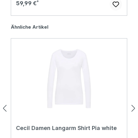
Regulärer Preis:
59,99 €
Produktgalerie überspringen
Ähnliche Artikel
Cecil Damen Langarm Shirt Pia white