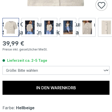
Street One Studio Damen Kurzarm
Strickjacke Knit Look vanilla sand
39,99 €
Regulärer Preis:
Preise inkl. gesetzlicher MwSt.
Lieferzeit ca. 2-5 Tage
IN DEN WARENKORB
Farbe:
Hellbeige