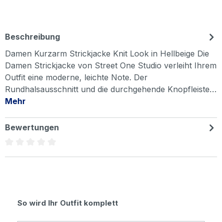
Beschreibung
Damen Kurzarm Strickjacke Knit Look in Hellbeige Die
Damen Strickjacke von Street One Studio verleiht Ihrem
Outfit eine moderne, leichte Note. Der
Rundhalsausschnitt und die durchgehende Knopfleiste…
Mehr
Bewertungen
Durchschnittliche Bewertung von 0 von 5 Sternen
Produktgalerie überspringen
So wird Ihr Outfit komplett