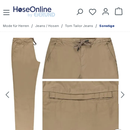
Zum Hauptinhalt springen
Du hast 0 Prod
War
/
/
/
Mode für Herren
Jeans / Hosen
Tom Tailor Jeans
Sonstige
Bildergalerie überspringen