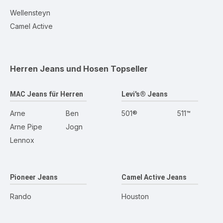
Wellensteyn
Camel Active
Herren Jeans und Hosen
Topseller
MAC Jeans für Herren
Levi's® Jeans
Arne
Ben
501®
511™
Arne Pipe
Jogn
Lennox
Pioneer Jeans
Camel Active Jeans
Rando
Houston