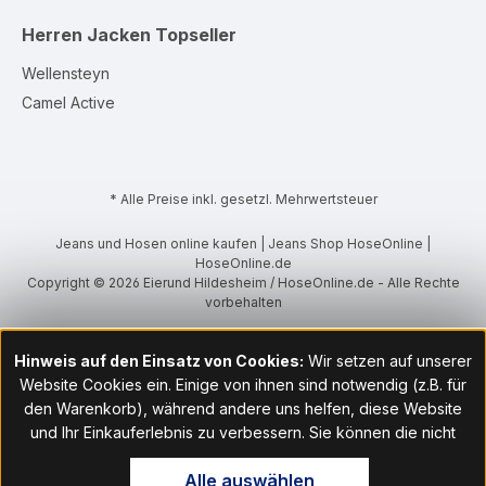
Herren Jacken
Topseller
Wellensteyn
Camel Active
* Alle Preise inkl. gesetzl. Mehrwertsteuer
Jeans und Hosen online kaufen | Jeans Shop HoseOnline |
HoseOnline.de
Copyright © 2026 Eierund Hildesheim / HoseOnline.de - Alle Rechte
vorbehalten
Hinweis auf den Einsatz von Cookies:
Wir setzen auf unserer
Website Cookies ein. Einige von ihnen sind notwendig (z.B. für
den Warenkorb), während andere uns helfen, diese Website
und Ihr Einkauferlebnis zu verbessern. Sie können die nicht
notwendigen Cookies mit Klick auf „OK“ akzeptieren oder per
Alle auswählen
Klick auf "Nur technisch notwendige akzeptieren" ablehnen. Den