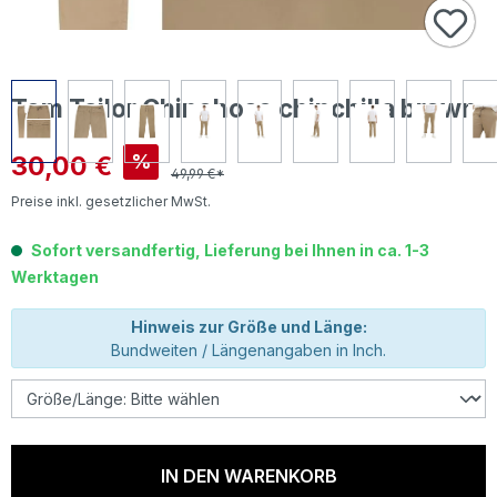
Tom Tailor Chinohose chinchilla brown
Verkaufspreis:
30,00 €
%
49,99 €*
Preise inkl. gesetzlicher MwSt.
Sofort versandfertig, Lieferung bei Ihnen in ca. 1-3
Werktagen
Hinweis zur Größe und Länge:
Bundweiten / Längenangaben in Inch.
IN DEN WARENKORB