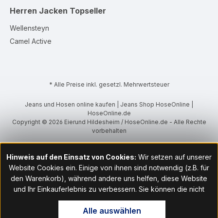
Herren Jacken
Topseller
Wellensteyn
Camel Active
* Alle Preise inkl. gesetzl. Mehrwertsteuer
Jeans und Hosen online kaufen | Jeans Shop HoseOnline |
HoseOnline.de
Copyright © 2026 Eierund Hildesheim / HoseOnline.de - Alle Rechte
vorbehalten
Hinweis auf den Einsatz von Cookies:
Wir setzen auf unserer
Website Cookies ein. Einige von ihnen sind notwendig (z.B. für
den Warenkorb), während andere uns helfen, diese Website
und Ihr Einkauferlebnis zu verbessern. Sie können die nicht
notwendigen Cookies mit Klick auf „OK“ akzeptieren oder per
Alle auswählen
Klick auf "Nur technisch notwendige akzeptieren" ablehnen. Den