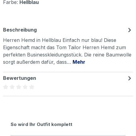
Farbe:
Hellblau
Beschreibung
Herren Hemd in Hellblau Einfach nur blau! Diese
Eigenschaft macht das Tom Tailor Herren Hemd zum
perfekten Businesskleidungsstück. Die reine Baumwolle
sorgt außerdem dafür, dass…
Mehr
Bewertungen
Durchschnittliche Bewertung von 0 von 5 Sternen
Produktgalerie überspringen
So wird Ihr Outfit komplett