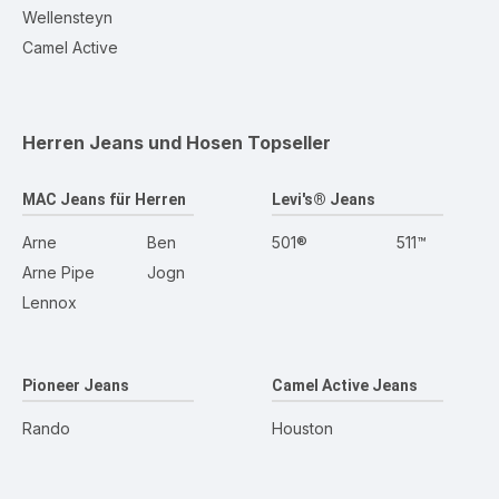
Wellensteyn
Camel Active
Herren Jeans und Hosen
Topseller
MAC Jeans für Herren
Levi's® Jeans
Arne
Ben
501®
511™
Arne Pipe
Jogn
Lennox
Pioneer Jeans
Camel Active Jeans
Rando
Houston