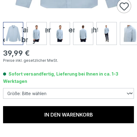
Tom Tailor Herren Hemd light blue
chambray
39,99 €
Regulärer Preis:
Preise inkl. gesetzlicher MwSt.
Sofort versandfertig, Lieferung bei Ihnen in ca. 1-3
Werktagen
IN DEN WARENKORB