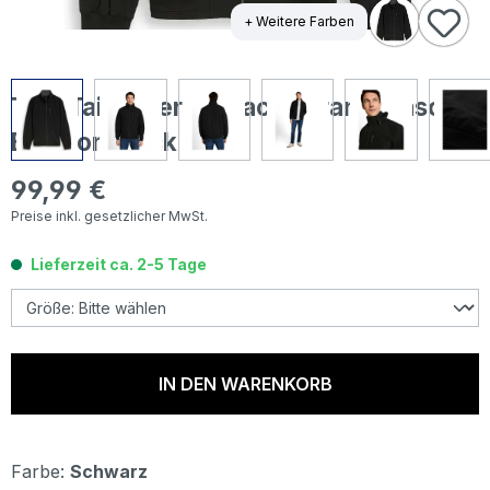
+ Weitere Farben
Tom Tailor Herren Jacke Transseasonal
Blouson black
99,99 €
Regulärer Preis:
Preise inkl. gesetzlicher MwSt.
Lieferzeit ca. 2-5 Tage
IN DEN WARENKORB
Farbe:
Schwarz