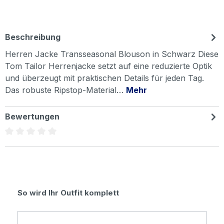
Beschreibung
Herren Jacke Transseasonal Blouson in Schwarz Diese
Tom Tailor Herrenjacke setzt auf eine reduzierte Optik
und überzeugt mit praktischen Details für jeden Tag.
Das robuste Ripstop-Material…
Mehr
Bewertungen
Durchschnittliche Bewertung von 0 von 5 Sternen
Produktgalerie überspringen
So wird Ihr Outfit komplett