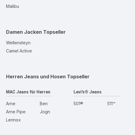
Malibu
Damen Jacken
Topseller
Wellensteyn
Camel Active
Herren Jeans und Hosen
Topseller
MAC Jeans für Herren
Levi's® Jeans
Arne
Ben
501®
511™
Arne Pipe
Jogn
Lennox