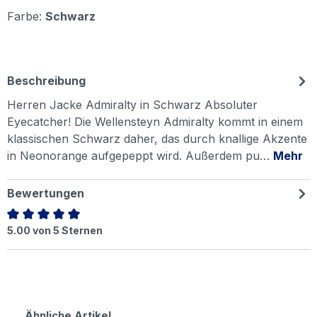
Farbe:
Schwarz
Beschreibung
Herren Jacke Admiralty in Schwarz Absoluter
Eyecatcher! Die Wellensteyn Admiralty kommt in einem
klassischen Schwarz daher, das durch knallige Akzente
in Neonorange aufgepeppt wird. Außerdem pu…
Mehr
Bewertungen
Durchschnittliche Bewertung von 5 von 5 Sternen
5.00 von 5 Sternen
Produktgalerie überspringen
Ähnliche Artikel