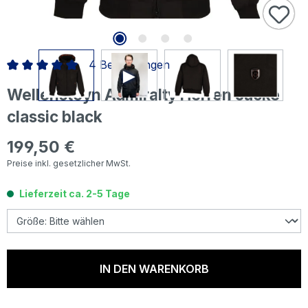
4 Bewertungen
Durchschnittliche Bewertung von 5 von 5 Sternen
Wellensteyn Admiralty Herren Jacke
classic black
199,50 €
Regulärer Preis:
Preise inkl. gesetzlicher MwSt.
Lieferzeit ca. 2-5 Tage
IN DEN WARENKORB