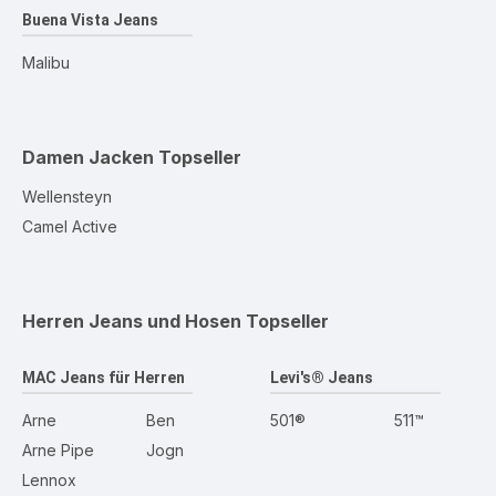
Buena Vista Jeans
Malibu
Damen Jacken
Topseller
Wellensteyn
Camel Active
Herren Jeans und Hosen
Topseller
MAC Jeans für Herren
Levi's® Jeans
Arne
Ben
501®
511™
Arne Pipe
Jogn
Lennox