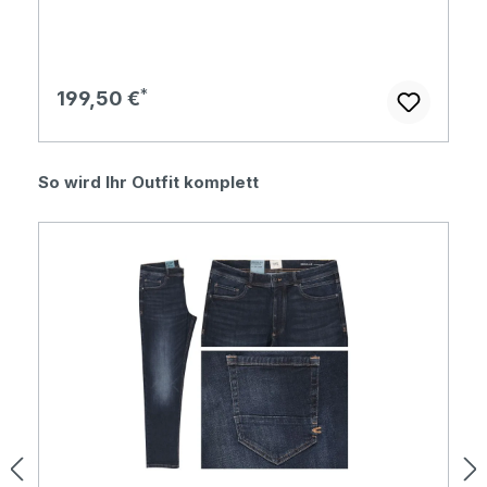
Regulärer Preis:
199,50 €
Produktgalerie überspringen
So wird Ihr Outfit komplett