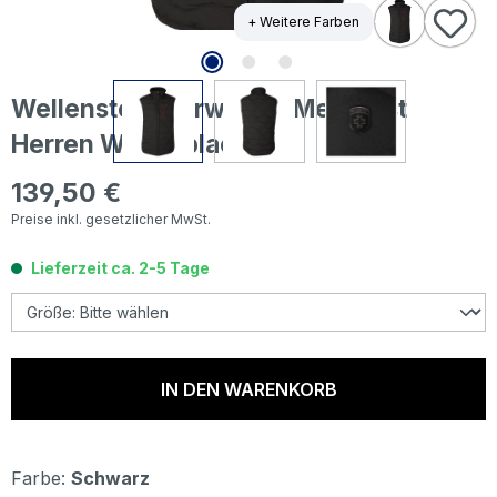
+ Weitere Farben
Wellensteyn Airweight Men Vest
Herren Weste black
139,50 €
Regulärer Preis:
Preise inkl. gesetzlicher MwSt.
Lieferzeit ca. 2-5 Tage
IN DEN WARENKORB
Farbe:
Schwarz