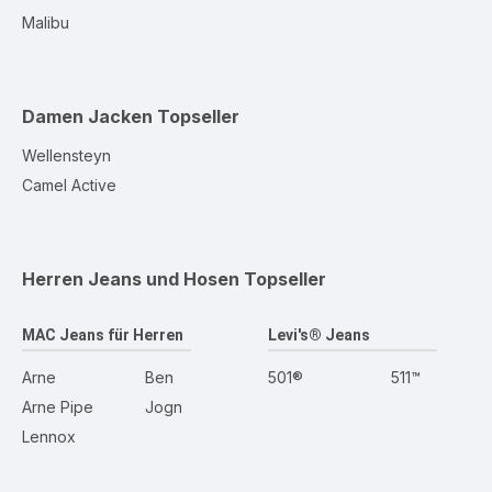
Malibu
Damen Jacken
Topseller
Wellensteyn
Camel Active
Herren Jeans und Hosen
Topseller
MAC Jeans für Herren
Levi's® Jeans
Arne
Ben
501®
511™
Arne Pipe
Jogn
Lennox