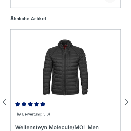
Produktgalerie überspringen
Ähnliche Artikel
Durchschnittliche Bewertung von 5 von 5 Sternen
(Ø Bewertung: 5.0)
Wellensteyn Molecule/MOL Men