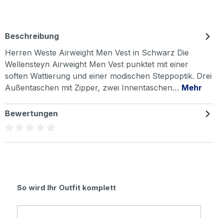
Beschreibung
Herren Weste Airweight Men Vest in Schwarz Die
Wellensteyn Airweight Men Vest punktet mit einer
soften Wattierung und einer modischen Steppoptik. Drei
Außentaschen mit Zipper, zwei Innentaschen…
Mehr
Bewertungen
Durchschnittliche Bewertung von 0 von 5 Sternen
Produktgalerie überspringen
So wird Ihr Outfit komplett