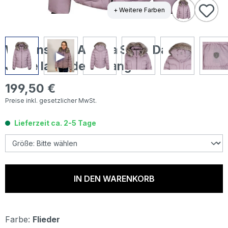
+ Weitere Farben
Wellensteyn Astoria Short Damen
Jacke lavendermelange
199,50 €
Regulärer Preis:
Preise inkl. gesetzlicher MwSt.
Lieferzeit ca. 2-5 Tage
IN DEN WARENKORB
Farbe:
Flieder