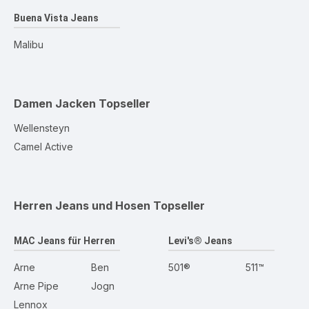
Buena Vista Jeans
Malibu
Damen Jacken
Topseller
Wellensteyn
Camel Active
Herren Jeans und Hosen
Topseller
MAC Jeans für Herren
Levi's® Jeans
Arne
Ben
501®
511™
Arne Pipe
Jogn
Lennox