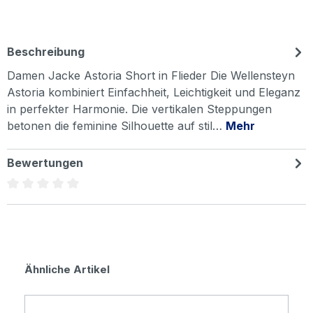
Beschreibung
Damen Jacke Astoria Short in Flieder Die Wellensteyn
Astoria kombiniert Einfachheit, Leichtigkeit und Eleganz
in perfekter Harmonie. Die vertikalen Steppungen
betonen die feminine Silhouette auf stil…
Mehr
Bewertungen
Durchschnittliche Bewertung von 0 von 5 Sternen
Produktgalerie überspringen
Ähnliche Artikel