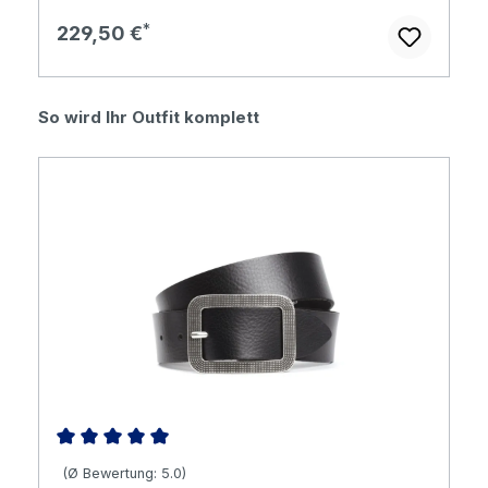
Regulärer Preis:
229,50 €
Produktgalerie überspringen
So wird Ihr Outfit komplett
Durchschnittliche Bewertung von 5 von 5 Sternen
(Ø Bewertung: 5.0)