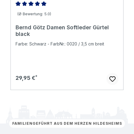
Durchschnittliche Bewertung von 5 von 5 Sternen
(Ø Bewertung: 5.0)
Bernd Götz Damen Softleder Gürtel
black
Farbe: Schwarz - FarbNr.: 0020 / 3,5 cm breit
Regulärer Preis:
29,95 €
FAMILIENGEFÜHRT AUS DEM HERZEN HILDESHEIMS