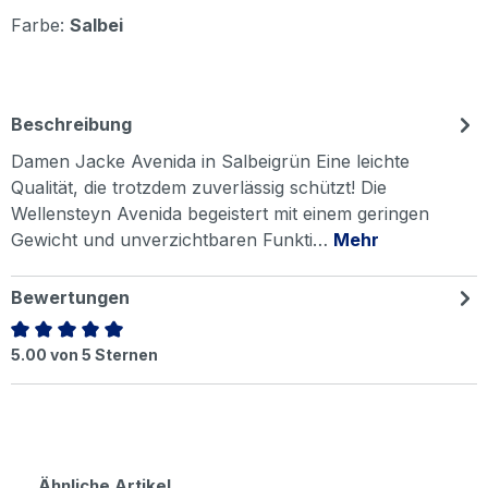
Farbe:
Salbei
Beschreibung
Damen Jacke Avenida in Salbeigrün Eine leichte
Qualität, die trotzdem zuverlässig schützt! Die
Wellensteyn Avenida begeistert mit einem geringen
Gewicht und unverzichtbaren Funkti…
Mehr
Bewertungen
Durchschnittliche Bewertung von 5 von 5 Sternen
5.00 von 5 Sternen
Produktgalerie überspringen
Ähnliche Artikel