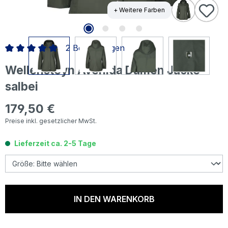
+ Weitere Farben
2 Bewertungen
Durchschnittliche Bewertung von 5 von 5 Sternen
Wellensteyn Avenida Damen Jacke
salbei
179,50 €
Regulärer Preis:
Preise inkl. gesetzlicher MwSt.
Lieferzeit ca. 2-5 Tage
IN DEN WARENKORB