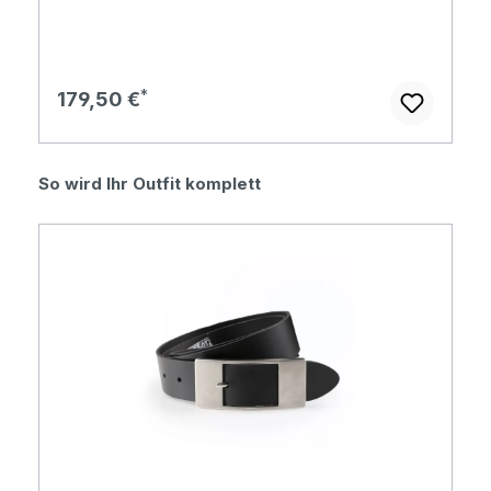
Regulärer Preis:
179,50 €
Produktgalerie überspringen
So wird Ihr Outfit komplett